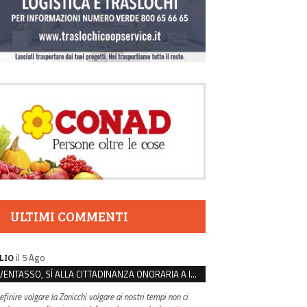
ULTIMI COMMENTI
il 5 Ago
LIO
VENTASSO, SÌ ALLA CITTADINANZA ONORARIA A IVA ZANICCHI. MA BARGIACCHI: “È DI PESSIMO GUSTO”
efinire volgare la Zanicchi volgare ai nostri tempi non ci