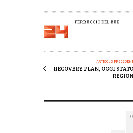
A
FERRUCCIO DEL BUE
U
T
O
R
E
ARTICOLO PRECEDEN
RECOVERY PLAN, OGGI STATO
REGION
3