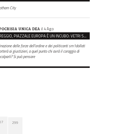
otham City
il 4 Ago
POCRISIA UNICA DEA
REGGIO, PIAZZALE EUROPA È UN INCUBO: VETRI SPACCATI E FURTI SULLE AUTO IN SOSTA
inazione delle forze dell'ordine e dei politicanti sm1dollati
rterà ai giustizieri, a quel punto chi avrà il coraggio di
ncolparli? Si può pensare
07
299