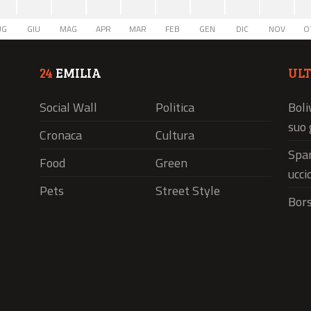
UG
GIU
MAG
APR
MAR
FEB
GEN
DIC
NOV
O
24
EMILIA
UL
Social Wall
Politica
Boli
suo 
Cronaca
Cultura
Spar
Food
Green
ucci
Pets
Street Style
Bors