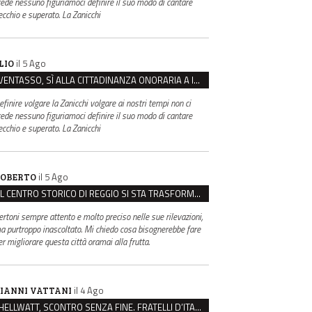
rede nessuno figuriamoci definire il suo modo di cantare
ecchio e superato. La Zanicchi
il 5 Ago
LIO
VENTASSO, SÌ ALLA CITTADINANZA ONORARIA A IVA ZANICCHI. MA BARGIACCHI: “È DI PESSIMO GUSTO”
efinire volgare la Zanicchi volgare ai nostri tempi non ci
rede nessuno figuriamoci definire il suo modo di cantare
ecchio e superato. La Zanicchi
il 5 Ago
OBERTO
IL CENTRO STORICO DI REGGIO SI STA TRASFORMANDO, E NON IN MEGLIO
ertoni sempre attento e molto preciso nelle sue rilevazioni,
a purtroppo inascoltato. Mi chiedo cosa bisognerebbe fare
er migliorare questa città oramai alla frutta.
il 4 Ago
IANNI VATTANI
HELLWATT, SCONTRO SENZA FINE. FRATELLI D’ITALIA: “MILANI PORTA DOCUMENTI, DE FRANCO INSULTI”