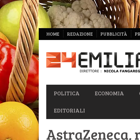
NAVIGAZIONE
HOME
REDAZIONE
PUBBLICITÀ
P
SECONDARIA
NAVIGAZIONE
POLITICA
ECONOMIA
PRIMARIA
EDITORIALI
AstraZeneca, 