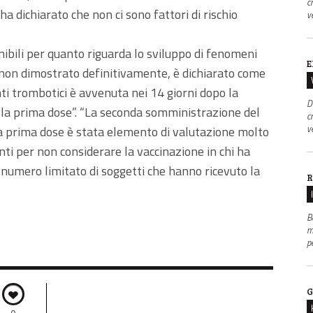
c
a dichiarato che non ci sono fattori di rischio
v
nibili per quanto riguarda lo sviluppo di fenomeni
E
r non dimostrato definitivamente, è dichiarato come
nti trombotici è avvenuta nei 14 giorni dopo la
D
 la prima dose”. “La seconda somministrazione del
c
v
la prima dose è stata elemento di valutazione molto
i per non considerare la vaccinazione in chi ha
 numero limitato di soggetti che hanno ricevuto la
R
B
m
p
G