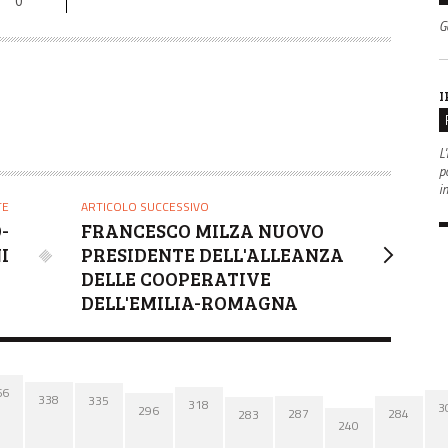
0
G
I
L'
po
i
TE
ARTICOLO SUCCESSIVO
-
FRANCESCO MILZA NUOVO
I
PRESIDENTE DELL'ALLEANZA
DELLE COOPERATIVE
DELL'EMILIA-ROMAGNA
66
338
335
318
3
296
287
284
283
240