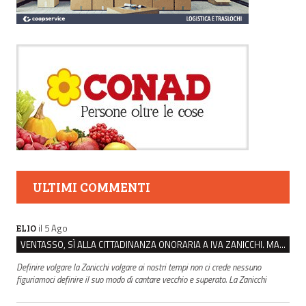
ULTIMI COMMENTI
il 5 Ago
ELIO
VENTASSO, SÌ ALLA CITTADINANZA ONORARIA A IVA ZANICCHI. MA BARGIACCHI: “È DI PESSIMO GUSTO”
Definire volgare la Zanicchi volgare ai nostri tempi non ci crede nessuno
figuriamoci definire il suo modo di cantare vecchio e superato. La Zanicchi