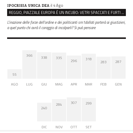
il 4 Ago
IPOCRISIA UNICA DEA
REGGIO, PIAZZALE EUROPA È UN INCUBO: VETRI SPACCATI E FURTI SULLE AUTO IN SOSTA
L'inazione delle forze dell'ordine e dei politicanti sm1dollati porterà ai giustizieri,
a quel punto chi avrà il coraggio di incolparli? Si può pensare
366
338
335
318
296
287
283
55
AGO
LUG
GIU
MAG
APR
MAR
FEB
GEN
307
299
284
240
DIC
NOV
OTT
SET