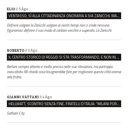
il 5 Ago
ELIO
VENTASSO, SÌ ALLA CITTADINANZA ONORARIA A IVA ZANICCHI. MA BARGIACCHI: “È DI PESSIMO GUSTO”
Definire volgare la Zanicchi volgare ai nostri tempi non ci crede nessuno
figuriamoci definire il suo modo di cantare vecchio e superato. La Zanicchi
il 5 Ago
ROBERTO
IL CENTRO STORICO DI REGGIO SI STA TRASFORMANDO, E NON IN MEGLIO
Bertoni sempre attento e molto preciso nelle sue rilevazioni, ma purtroppo
inascoltato. Mi chiedo cosa bisognerebbe fare per migliorare questa città oramai
alla frutta.
il 4 Ago
GIANNI VATTANI
HELLWATT, SCONTRO SENZA FINE. FRATELLI D’ITALIA: “MILANI PORTA DOCUMENTI, DE FRANCO INSULTI”
Gotham City