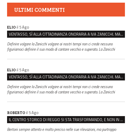
ULTIMI COMMENTI
il 5 Ago
ELIO
VENTASSO, SÌ ALLA CITTADINANZA ONORARIA A IVA ZANICCHI. MA BARGIACCHI: “È DI PESSIMO GUSTO”
Definire volgare la Zanicchi volgare ai nostri tempi non ci crede nessuno
figuriamoci definire il suo modo di cantare vecchio e superato. La Zanicchi
il 5 Ago
ELIO
VENTASSO, SÌ ALLA CITTADINANZA ONORARIA A IVA ZANICCHI. MA BARGIACCHI: “È DI PESSIMO GUSTO”
Definire volgare la Zanicchi volgare ai nostri tempi non ci crede nessuno
figuriamoci definire il suo modo di cantare vecchio e superato. La Zanicchi
il 5 Ago
ROBERTO
IL CENTRO STORICO DI REGGIO SI STA TRASFORMANDO, E NON IN MEGLIO
Bertoni sempre attento e molto preciso nelle sue rilevazioni, ma purtroppo