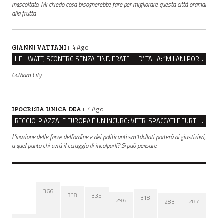
inascoltato. Mi chiedo cosa bisognerebbe fare per migliorare questa città oramai
alla frutta.
il 4 Ago
GIANNI VATTANI
HELLWATT, SCONTRO SENZA FINE. FRATELLI D’ITALIA: “MILANI PORTA DOCUMENTI, DE FRANCO INSULTI”
Gotham City
il 4 Ago
IPOCRISIA UNICA DEA
REGGIO, PIAZZALE EUROPA È UN INCUBO: VETRI SPACCATI E FURTI SULLE AUTO IN SOSTA
L'inazione delle forze dell'ordine e dei politicanti sm1dollati porterà ai giustizieri,
a quel punto chi avrà il coraggio di incolparli? Si può pensare
366
338
335
318
296
287
283