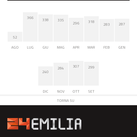
366
338
335
318
296
287
283
52
AGO
LUG
GIU
MAG
APR
MAR
FEB
GEN
307
299
284
240
DIC
NOV
OTT
SET
TORNA SU