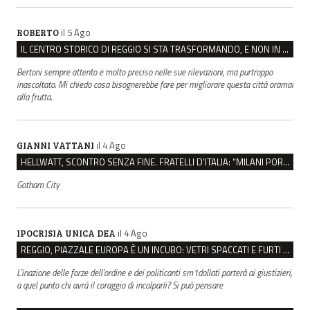
il 5 Ago
ROBERTO
IL CENTRO STORICO DI REGGIO SI STA TRASFORMANDO, E NON IN MEGLIO
Bertoni sempre attento e molto preciso nelle sue rilevazioni, ma purtroppo
inascoltato. Mi chiedo cosa bisognerebbe fare per migliorare questa città oramai
alla frutta.
il 4 Ago
GIANNI VATTANI
HELLWATT, SCONTRO SENZA FINE. FRATELLI D’ITALIA: “MILANI PORTA DOCUMENTI, DE FRANCO INSULTI”
Gotham City
il 4 Ago
IPOCRISIA UNICA DEA
REGGIO, PIAZZALE EUROPA È UN INCUBO: VETRI SPACCATI E FURTI SULLE AUTO IN SOSTA
L'inazione delle forze dell'ordine e dei politicanti sm1dollati porterà ai giustizieri,
a quel punto chi avrà il coraggio di incolparli? Si può pensare