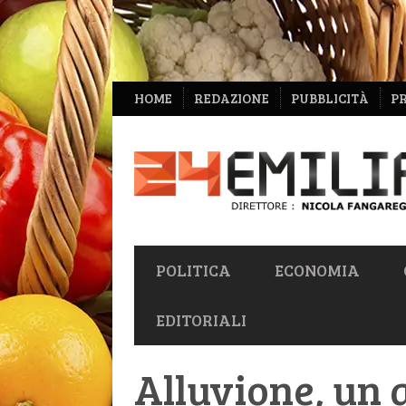
NAVIGAZIONE
HOME
REDAZIONE
PUBBLICITÀ
P
SECONDARIA
NAVIGAZIONE
POLITICA
ECONOMIA
PRIMARIA
EDITORIALI
Alluvione, un a