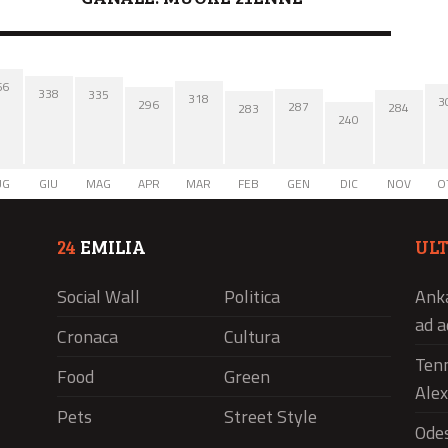
66
338
335
318
3
296
287
284
283
240
UG
GIU
MAG
APR
MAR
FEB
GEN
DIC
NOV
O
24
EMILIA
UL
Social Wall
Politica
Anka
ad a
Cronaca
Cultura
Tenn
Food
Green
Alex
Pets
Street Style
Odes