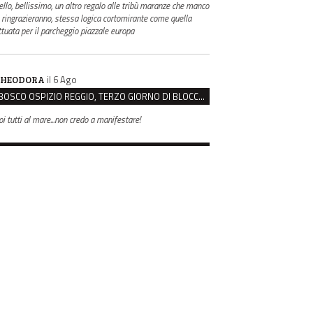
ello, bellissimo, un altro regalo alle tribù maranze che manco
i ringrazieranno, stessa logica cortomirante come quella
ttuata per il parcheggio piazzale europa
il 6 Ago
HEODORA
BOSCO OSPIZIO REGGIO, TERZO GIORNO DI BLOCCO. IL COMITATO: “PRESIDIO FINO A VENERDÌ”
oi tutti al mare...non credo a manifestare!