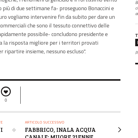
B
o più di due settimane fa- proseguono Bonaccini e
c
a
uro vogliamo intervenire fin da subito per dare un
 commerciali che sono il tessuto connettivo delle
 rapidamente possibile- concludono presidente e
T
la risposta migliore per i territori provati
er ripartire insieme, nessuno escluso".
P
0
TE
ARTICOLO SUCCESSIVO
I
FABBRICO, INALA ACQUA
CANALE: MUORE 21ENNE