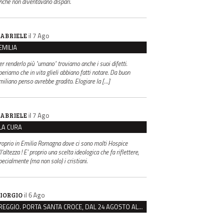
inché non diventavano dispari.
il 7 Ago
ABRIELE
EMILIA
er renderlo più "umano" troviamo anche i suoi difetti.
periamo che in vita glieli abbiano fatti notare. Da buon
miliano penso avrebbe gradito. Elogiare la […]
il 7 Ago
ABRIELE
LA CURA
roprio in Emilia Romagna dove ci sono molti Hospice
l’altezza ! E’ proprio una scelta ideologica che fa riflettere,
pecialmente (ma non solo) i cristiani.
il 6 Ago
IORGIO
REGGIO. PORTA SANTA CROCE, DAL 24 AGOSTO AL VIA IL CANTIERE PER IL NUOVO COLLETTORE FOGNARIO