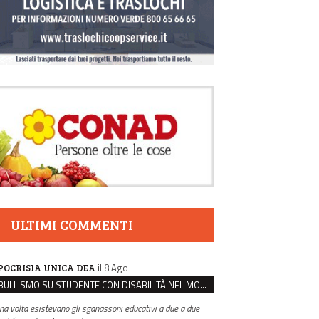
ULTIMI COMMENTI
il 8 Ago
POCRISIA UNICA DEA
BULLISMO SU STUDENTE CON DISABILITÀ NEL MODENESE, INDAGATI DUE RAGAZZI DI 16 ANNI
na volta esistevano gli sganassoni educativi a due a due