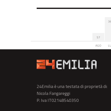
3
57
AGO
L
24Emilia è una testata di proprietà di:
Nicola Fangareggi
P. Iva IT02148540350