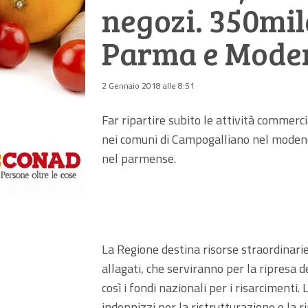
negozi. 350mil
Parma e Mode
2 Gennaio 2018 alle 8:51
Far ripartire subito le attività commerc
nei comuni di Campogalliano nel modene
nel parmense.
La Regione destina risorse straordinarie
allagati, che serviranno per la ripresa 
così i fondi nazionali per i risarciment
indennizzi per la ristrutturazione e la 