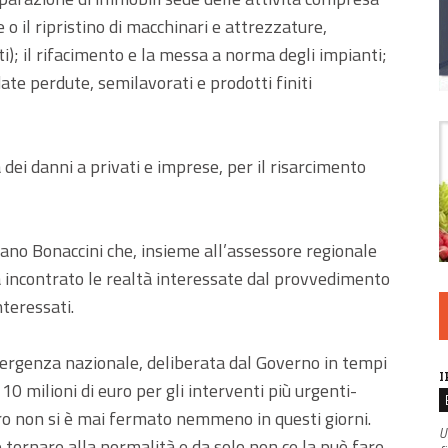
e o il ripristino di macchinari e attrezzature,
); il rifacimento e la messa a norma degli impianti;
ate perdute, semilavorati e prodotti finiti
 dei danni a privati e imprese, per il risarcimento
fano Bonaccini che, insieme all’assessore regionale
a incontrato le realtà interessate dal provvedimento
nteressati.
mergenza nazionale, deliberata dal Governo in tempi
I
10 milioni di euro per gli interventi più urgenti-
ro non si è mai fermato nemmeno in questi giorni.
U
 tornare alla normalità e da solo non ce la può fare.