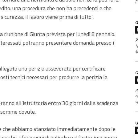
f
ito: una procedura che non ha precedenti e che
icurezza, il lavoro viene prima di tutto”.
G
 riunione di Giunta prevista per lunedì 8 gennaio.
P
 interessati potranno presentare domanda presso i
S
e
allegata una perizia asseverata per certificare
G
sti tecnici necessari per produrre la perizia la
P
al
s
anno all’istruttoria entro 30 giorni dalla scadenza
le somme dovute.
G
nze che abbiamo stanziato immediatamente dopo le
ologiche, i fenomeni di gelicidio e il fortissimo vento