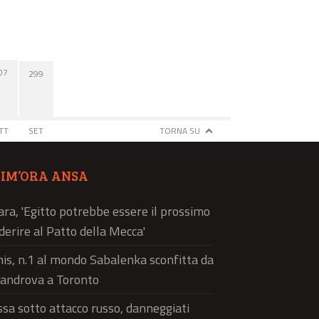
07
299
TT
SET
TORNA SU
TIM’ORA ANSA
ra, 'Egitto potrebbe essere il prossimo
derire al Patto della Mecca'
is, n.1 al mondo Sabalenka sconfitta da
androva a Toronto
sa sotto attacco russo, danneggiati