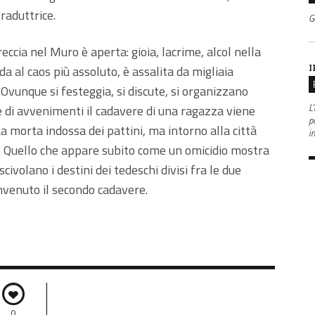
raduttrice.
G
cia nel Muro è aperta: gioia, lacrime, alcol nella
I
da al caos più assoluto, è assalita da migliaia
 Ovunque si festeggia, si discute, si organizzano
L'
e di avvenimenti il cadavere di una ragazza viene
po
a morta indossa dei pattini, ma intorno alla città
i
. Quello che appare subito come un omicidio mostra
civolano i destini dei tedeschi divisi fra le due
nvenuto il secondo cadavere.
0