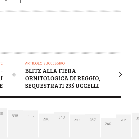
TE
ARTICOLO SUCCESSIVO
-
BLITZ ALLA FIERA
U
ORNITOLOGICA DI REGGIO,
E
SEQUESTRATI 235 UCCELLI
66
338
335
318
3
296
287
284
283
240