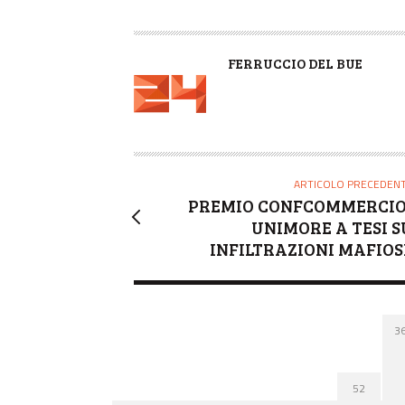
A
FERRUCCIO DEL BUE
U
T
O
R
E
ARTICOLO PRECEDEN
PREMIO CONFCOMMERCIO
UNIMORE A TESI S
INFILTRAZIONI MAFIOS
3
52