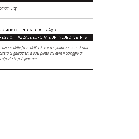
otham City
il 4 Ago
POCRISIA UNICA DEA
REGGIO, PIAZZALE EUROPA È UN INCUBO: VETRI SPACCATI E FURTI SULLE AUTO IN SOSTA
inazione delle forze dell'ordine e dei politicanti sm1dollati
rterà ai giustizieri, a quel punto chi avrà il coraggio di
ncolparli? Si può pensare