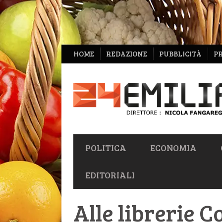
NAVIGAZIONE
HOME
REDAZIONE
PUBBLICITÀ
P
SECONDARIA
NAVIGAZIONE
POLITICA
ECONOMIA
PRIMARIA
EDITORIALI
Alle librerie C