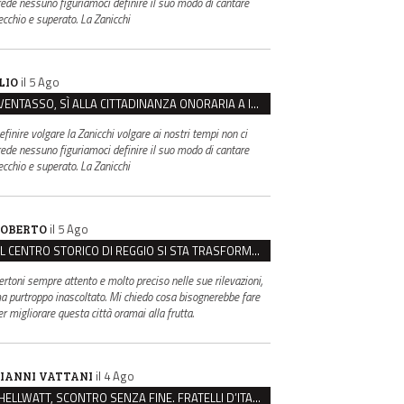
rede nessuno figuriamoci definire il suo modo di cantare
ecchio e superato. La Zanicchi
il 5 Ago
LIO
VENTASSO, SÌ ALLA CITTADINANZA ONORARIA A IVA ZANICCHI. MA BARGIACCHI: “È DI PESSIMO GUSTO”
efinire volgare la Zanicchi volgare ai nostri tempi non ci
rede nessuno figuriamoci definire il suo modo di cantare
ecchio e superato. La Zanicchi
il 5 Ago
OBERTO
IL CENTRO STORICO DI REGGIO SI STA TRASFORMANDO, E NON IN MEGLIO
ertoni sempre attento e molto preciso nelle sue rilevazioni,
a purtroppo inascoltato. Mi chiedo cosa bisognerebbe fare
er migliorare questa città oramai alla frutta.
il 4 Ago
IANNI VATTANI
HELLWATT, SCONTRO SENZA FINE. FRATELLI D’ITALIA: “MILANI PORTA DOCUMENTI, DE FRANCO INSULTI”