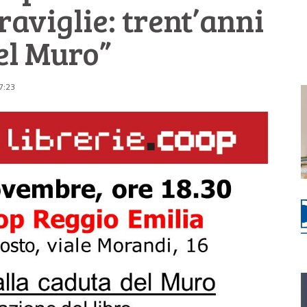
raviglie: trent’anni
el Muro”
7:23