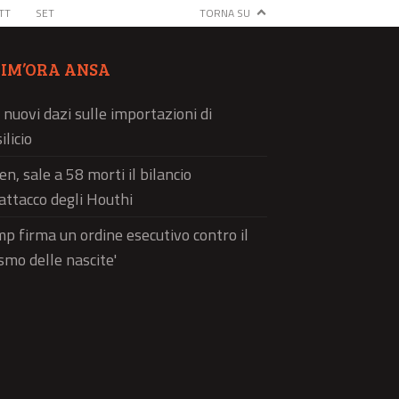
TT
SET
TORNA SU
TIM’ORA ANSA
 nuovi dazi sulle importazioni di
ilicio
n, sale a 58 morti il bilancio
'attacco degli Houthi
p firma un ordine esecutivo contro il
ismo delle nascite'