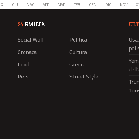
UG
GIU
MAG
APR
MAR
FEB
GEN
DIC
NOV
O
24
EMILIA
UL
Social Wall
Politica
Usa,
polis
Cronaca
Cultura
Yeme
Food
Green
dell
Pets
Street Style
Trum
'tur