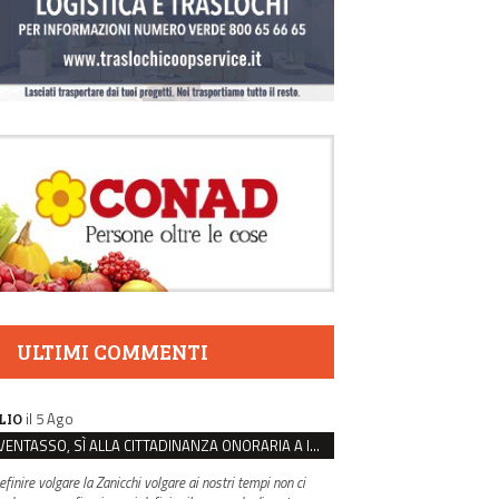
ULTIMI COMMENTI
il 5 Ago
LIO
VENTASSO, SÌ ALLA CITTADINANZA ONORARIA A IVA ZANICCHI. MA BARGIACCHI: “È DI PESSIMO GUSTO”
efinire volgare la Zanicchi volgare ai nostri tempi non ci