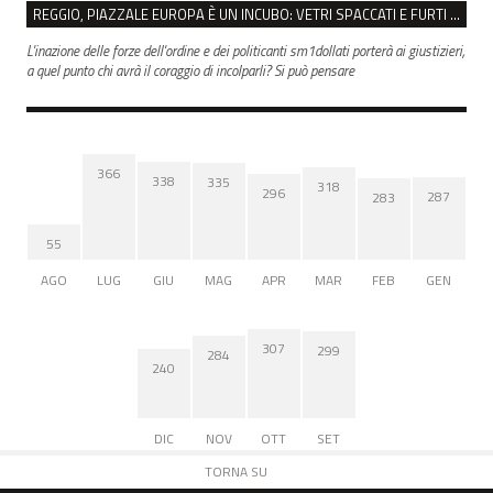
REGGIO, PIAZZALE EUROPA È UN INCUBO: VETRI SPACCATI E FURTI SULLE AUTO IN SOSTA
L'inazione delle forze dell'ordine e dei politicanti sm1dollati porterà ai giustizieri,
a quel punto chi avrà il coraggio di incolparli? Si può pensare
366
338
335
318
296
287
283
55
AGO
LUG
GIU
MAG
APR
MAR
FEB
GEN
307
299
284
240
DIC
NOV
OTT
SET
TORNA SU