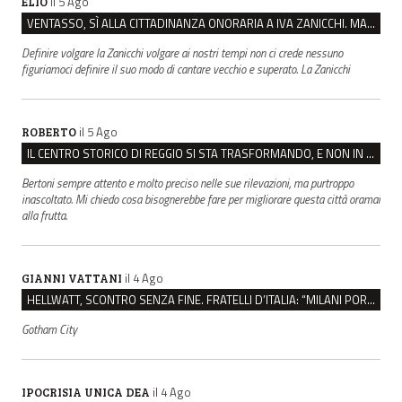
il 5 Ago
ELIO
VENTASSO, SÌ ALLA CITTADINANZA ONORARIA A IVA ZANICCHI. MA BARGIACCHI: “È DI PESSIMO GUSTO”
Definire volgare la Zanicchi volgare ai nostri tempi non ci crede nessuno
figuriamoci definire il suo modo di cantare vecchio e superato. La Zanicchi
il 5 Ago
ROBERTO
IL CENTRO STORICO DI REGGIO SI STA TRASFORMANDO, E NON IN MEGLIO
Bertoni sempre attento e molto preciso nelle sue rilevazioni, ma purtroppo
inascoltato. Mi chiedo cosa bisognerebbe fare per migliorare questa città oramai
alla frutta.
il 4 Ago
GIANNI VATTANI
HELLWATT, SCONTRO SENZA FINE. FRATELLI D’ITALIA: “MILANI PORTA DOCUMENTI, DE FRANCO INSULTI”
Gotham City
il 4 Ago
IPOCRISIA UNICA DEA