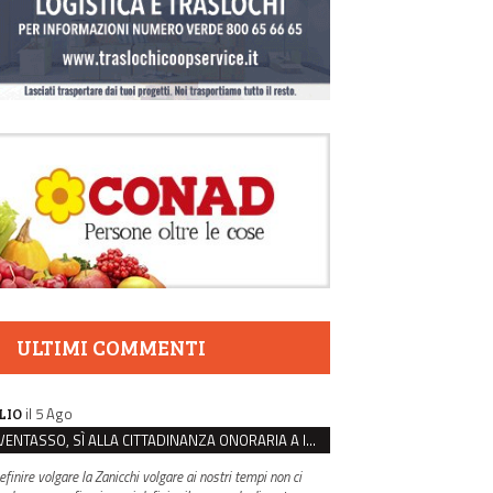
ULTIMI COMMENTI
il 5 Ago
LIO
VENTASSO, SÌ ALLA CITTADINANZA ONORARIA A IVA ZANICCHI. MA BARGIACCHI: “È DI PESSIMO GUSTO”
efinire volgare la Zanicchi volgare ai nostri tempi non ci