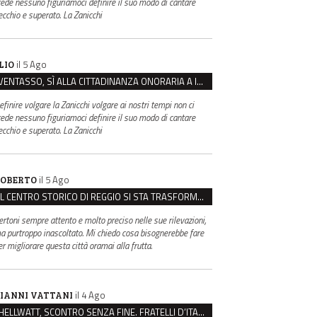
rede nessuno figuriamoci definire il suo modo di cantare
ecchio e superato. La Zanicchi
il 5 Ago
LIO
VENTASSO, SÌ ALLA CITTADINANZA ONORARIA A IVA ZANICCHI. MA BARGIACCHI: “È DI PESSIMO GUSTO”
efinire volgare la Zanicchi volgare ai nostri tempi non ci
rede nessuno figuriamoci definire il suo modo di cantare
ecchio e superato. La Zanicchi
il 5 Ago
OBERTO
IL CENTRO STORICO DI REGGIO SI STA TRASFORMANDO, E NON IN MEGLIO
ertoni sempre attento e molto preciso nelle sue rilevazioni,
a purtroppo inascoltato. Mi chiedo cosa bisognerebbe fare
er migliorare questa città oramai alla frutta.
il 4 Ago
IANNI VATTANI
HELLWATT, SCONTRO SENZA FINE. FRATELLI D’ITALIA: “MILANI PORTA DOCUMENTI, DE FRANCO INSULTI”