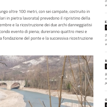
c
v
ungo oltre 100 metri, con sei campate, costruito in
ari in pietra lavorata) prevedono il ripristino della
E
cembre e la ricostruzione dei due archi danneggiatisi
econdo evento di piena; dureranno quattro mesi e
D
 fondazione del ponte e la successiva ricostruzione
c
v
R
B
m
p
G