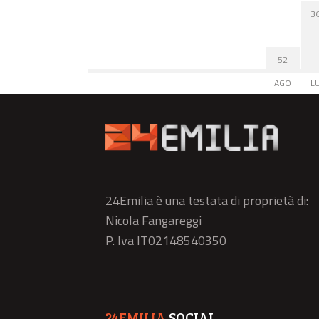
3
52
AGO
L
24Emilia è una testata di proprietà di:
Nicola Fangareggi
P. Iva IT02148540350
24EMILIA
SOCIAL