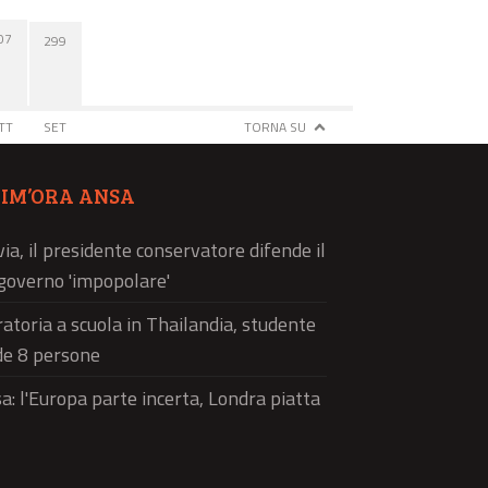
07
299
TT
SET
TORNA SU
TIM’ORA ANSA
via, il presidente conservatore difende il
governo 'impopolare'
atoria a scuola in Thailandia, studente
de 8 persone
a: l'Europa parte incerta, Londra piatta