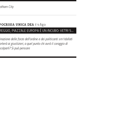
otham City
il 4 Ago
POCRISIA UNICA DEA
REGGIO, PIAZZALE EUROPA È UN INCUBO: VETRI SPACCATI E FURTI SULLE AUTO IN SOSTA
inazione delle forze dell'ordine e dei politicanti sm1dollati
rterà ai giustizieri, a quel punto chi avrà il coraggio di
ncolparli? Si può pensare