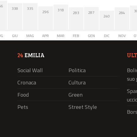
66
338
335
318
3
296
287
284
283
240
UG
GIU
MAG
APR
MAR
FEB
GEN
DIC
NOV
O
24
EMILIA
UL
Social Wall
Politica
Boli
suo 
Cronaca
Cultura
Spar
Food
Green
ucci
Pets
Street Style
Bors