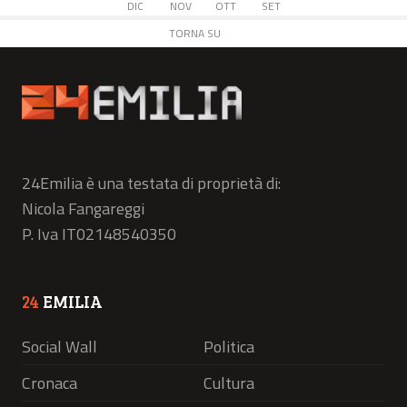
DIC
NOV
OTT
SET
TORNA SU
24Emilia è una testata di proprietà di:
Nicola Fangareggi
P. Iva IT02148540350
24
EMILIA
Social Wall
Politica
Cronaca
Cultura