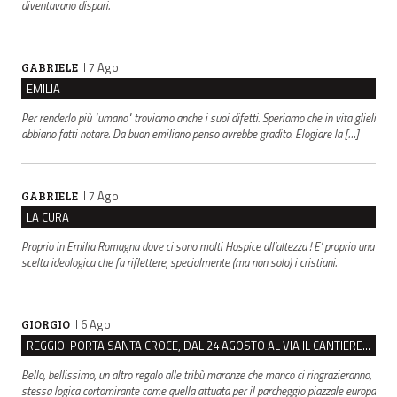
diventavano dispari.
il 7 Ago
GABRIELE
EMILIA
Per renderlo più "umano" troviamo anche i suoi difetti. Speriamo che in vita glieli
abbiano fatti notare. Da buon emiliano penso avrebbe gradito. Elogiare la […]
il 7 Ago
GABRIELE
LA CURA
Proprio in Emilia Romagna dove ci sono molti Hospice all’altezza ! E’ proprio una
scelta ideologica che fa riflettere, specialmente (ma non solo) i cristiani.
il 6 Ago
GIORGIO
REGGIO. PORTA SANTA CROCE, DAL 24 AGOSTO AL VIA IL CANTIERE PER IL NUOVO COLLETTORE FOGNARIO
Bello, bellissimo, un altro regalo alle tribù maranze che manco ci ringrazieranno,
stessa logica cortomirante come quella attuata per il parcheggio piazzale europa