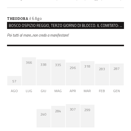
il 6 Ago
THEODORA
BOSCO OSPIZIO REGGIO, TERZO GIORNO DI BLOCCO. IL COMITATO: “PRESIDIO FINO A VENERDÌ”
Poi tutti al mare...non credo a manifestare!
366
338
335
318
296
287
283
57
AGO
LUG
GIU
MAG
APR
MAR
FEB
GEN
307
299
284
240