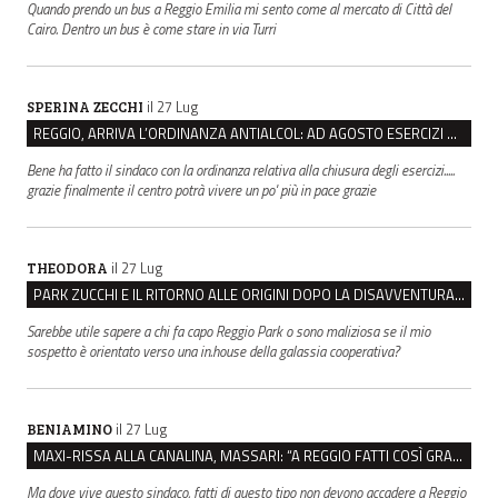
Quando prendo un bus a Reggio Emilia mi sento come al mercato di Città del
Cairo. Dentro un bus è come stare in via Turri
il 27 Lug
SPERINA ZECCHI
REGGIO, ARRIVA L’ORDINANZA ANTIALCOL: AD AGOSTO ESERCIZI DI VICINATO CHIUSI DALLE 22 ALLE 6
Bene ha fatto il sindaco con la ordinanza relativa alla chiusura degli esercizi.....
grazie finalmente il centro potrà vivere un po' più in pace grazie
il 27 Lug
THEODORA
PARK ZUCCHI E IL RITORNO ALLE ORIGINI DOPO LA DISAVVENTURA CON REGGIO EMILIA PARCHEGGI
Sarebbe utile sapere a chi fa capo Reggio Park o sono maliziosa se il mio
sospetto è orientato verso una in.house della galassia cooperativa?
il 27 Lug
BENIAMINO
MAXI-RISSA ALLA CANALINA, MASSARI: “A REGGIO FATTI COSÌ GRAVI NON DEVONO TROVARE SPAZIO”
Ma dove vive questo sindaco, fatti di questo tipo non devono accadere a Reggio