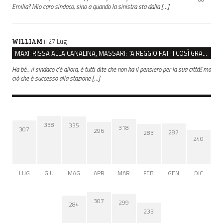
Emilia? Mio caro sindaco, sino a quando la sinistra sta dalla […]
il 27 Lug
WILLIAM
MAXI-RISSA ALLA CANALINA, MASSARI: “A REGGIO FATTI COSÌ GRAVI NON DEVONO TROVARE SPAZIO”
Ha bè... il sindaco c'è allora, è tutti dite che non ha il pensiero per la sua città!! ma
ciò che è successo alla stazione […]
338
335
318
307
296
287
283
240
LUG
GIU
MAG
APR
MAR
FEB
GEN
DIC
307
299
284
233