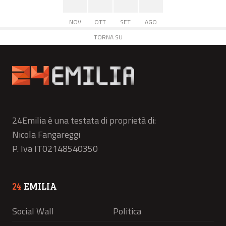
NOV
OTT
SET
AGO
TORNA SU
24Emilia è una testata di proprietà di:
Nicola Fangareggi
P. Iva IT02148540350
24
EMILIA
Social Wall
Politica