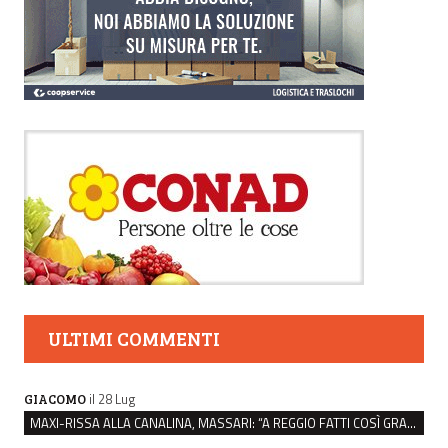
ULTIMI COMMENTI
il 28 Lug
GIACOMO
MAXI-RISSA ALLA CANALINA, MASSARI: “A REGGIO FATTI COSÌ GRAVI NON DEVONO TROVARE SPAZIO”