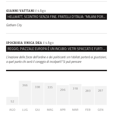
il 4 Ago
GIANNI VATTANI
HELLWATT, SCONTRO SENZA FINE. FRATELLI D’ITALIA: “MILANI PORTA DOCUMENTI, DE FRANCO INSULTI”
Gotham City
il 4 Ago
IPOCRISIA UNICA DEA
REGGIO, PIAZZALE EUROPA È UN INCUBO: VETRI SPACCATI E FURTI SULLE AUTO IN SOSTA
L'inazione delle forze dell'ordine e dei politicanti sm1dollati porterà ai giustizieri,
a quel punto chi avrà il coraggio di incolparli? Si può pensare
366
338
335
318
296
287
283
52
AGO
LUG
GIU
MAG
APR
MAR
FEB
GEN