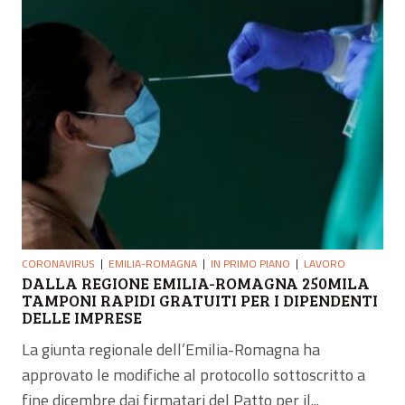
CORONAVIRUS
EMILIA-ROMAGNA
IN PRIMO PIANO
LAVORO
DALLA REGIONE EMILIA-ROMAGNA 250MILA
TAMPONI RAPIDI GRATUITI PER I DIPENDENTI
DELLE IMPRESE
La giunta regionale dell’Emilia-Romagna ha
approvato le modifiche al protocollo sottoscritto a
fine dicembre dai firmatari del Patto per il...