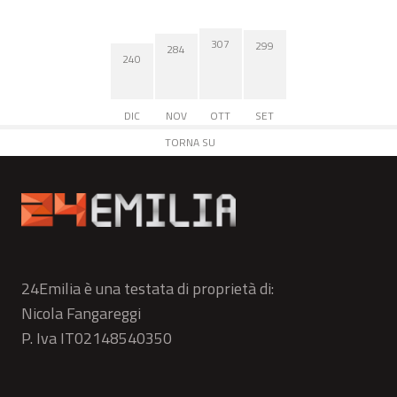
307
299
284
240
DIC
NOV
OTT
SET
TORNA SU
24Emilia è una testata di proprietà di:
Nicola Fangareggi
P. Iva IT02148540350