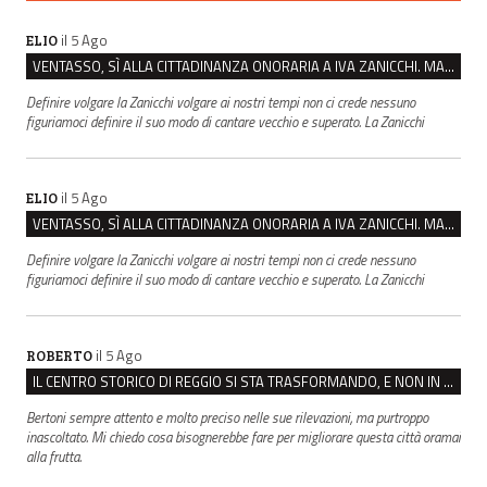
il 5 Ago
ELIO
VENTASSO, SÌ ALLA CITTADINANZA ONORARIA A IVA ZANICCHI. MA BARGIACCHI: “È DI PESSIMO GUSTO”
Definire volgare la Zanicchi volgare ai nostri tempi non ci crede nessuno
figuriamoci definire il suo modo di cantare vecchio e superato. La Zanicchi
il 5 Ago
ELIO
VENTASSO, SÌ ALLA CITTADINANZA ONORARIA A IVA ZANICCHI. MA BARGIACCHI: “È DI PESSIMO GUSTO”
Definire volgare la Zanicchi volgare ai nostri tempi non ci crede nessuno
figuriamoci definire il suo modo di cantare vecchio e superato. La Zanicchi
il 5 Ago
ROBERTO
IL CENTRO STORICO DI REGGIO SI STA TRASFORMANDO, E NON IN MEGLIO
Bertoni sempre attento e molto preciso nelle sue rilevazioni, ma purtroppo
inascoltato. Mi chiedo cosa bisognerebbe fare per migliorare questa città oramai
alla frutta.