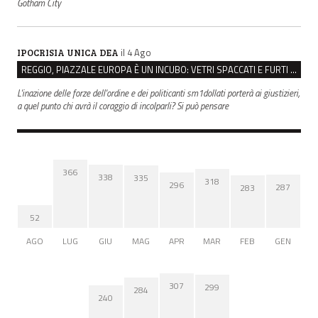
Gotham City
il 4 Ago
IPOCRISIA UNICA DEA
REGGIO, PIAZZALE EUROPA È UN INCUBO: VETRI SPACCATI E FURTI SULLE AUTO IN SOSTA
L'inazione delle forze dell'ordine e dei politicanti sm1dollati porterà ai giustizieri,
a quel punto chi avrà il coraggio di incolparli? Si può pensare
366
338
335
318
296
287
283
52
AGO
LUG
GIU
MAG
APR
MAR
FEB
GEN
307
299
284
240