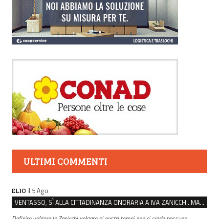
ULTIMI COMMENTI
il 5 Ago
ELIO
VENTASSO, SÌ ALLA CITTADINANZA ONORARIA A IVA ZANICCHI. MA BARGIACCHI: “È DI PESSIMO GUSTO”
Definire volgare la Zanicchi volgare ai nostri tempi non ci crede nessuno