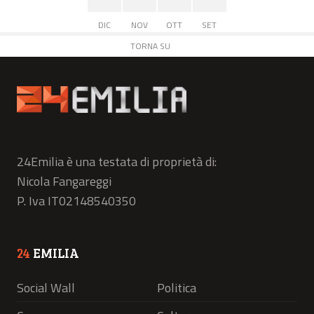
DIC
NOV
OTT
SET
TORNA SU
24Emilia è una testata di proprietà di:
Nicola Fangareggi
P. Iva IT02148540350
24
EMILIA
Social Wall
Politica