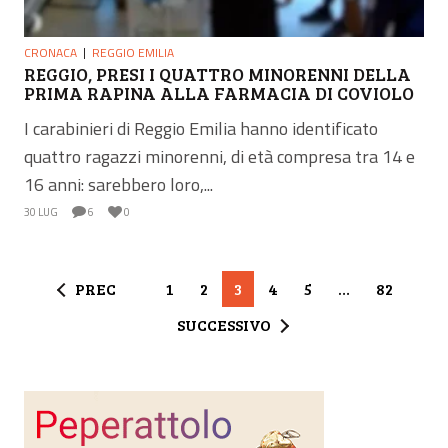
CRONACA
REGGIO EMILIA
REGGIO, PRESI I QUATTRO MINORENNI DELLA
PRIMA RAPINA ALLA FARMACIA DI COVIOLO
I carabinieri di Reggio Emilia hanno identificato
quattro ragazzi minorenni, di età compresa tra 14 e
16 anni: sarebbero loro,...
30 LUG
6
0
PREC
1
2
3
4
5
…
82
SUCCESSIVO