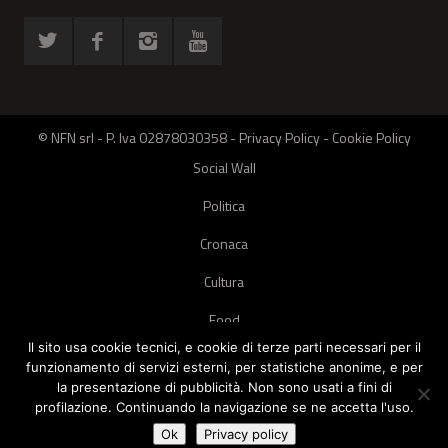
© NFN srl - P. Iva 02878030358 -
Privacy Policy
-
Cookie Policy
Social Wall
Politica
Cronaca
Cultura
Food
Il sito usa cookie tecnici, e cookie di terze parti necessari per il
Green
funzionamento di servizi esterni, per statistiche anonime, e per
la presentazione di pubblicità. Non sono usati a fini di
Pets
profilazione. Continuando la navigazione se ne accetta l'uso.
Street Style
Ok
Privacy policy