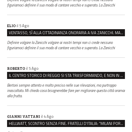
figuriamoci definire il suo modo di cantare vecchio e superato. La Zanicchi
il 5 Ago
ELIO
VENTASSO, SÌ ALLA CITTADINANZA ONORARIA A IVA ZANICCHI. MA BARGIACCHI: “È DI PESSIMO GUSTO”
Definire volgare la Zanicchi volgare ai nostri tempi non ci crede nessuno
figuriamoci definire il suo modo di cantare vecchio e superato. La Zanicchi
il 5 Ago
ROBERTO
IL CENTRO STORICO DI REGGIO SI STA TRASFORMANDO, E NON IN MEGLIO
Bertoni sempre attento e molto preciso nelle sue rilevazioni, ma purtroppo
inascoltato. Mi chiedo cosa bisognerebbe fare per migliorare questa città oramai
alla frutta.
il 4 Ago
GIANNI VATTANI
HELLWATT, SCONTRO SENZA FINE. FRATELLI D’ITALIA: “MILANI PORTA DOCUMENTI, DE FRANCO INSULTI”