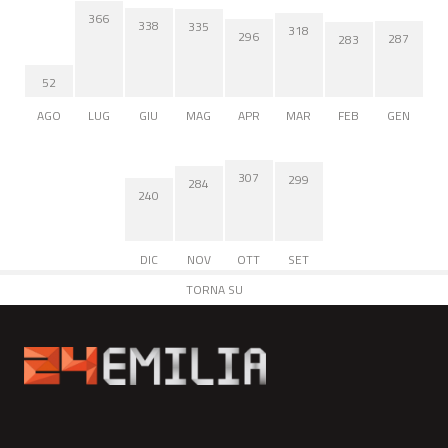
366
338
335
318
296
287
283
52
AGO
LUG
GIU
MAG
APR
MAR
FEB
GEN
307
299
284
240
DIC
NOV
OTT
SET
TORNA SU