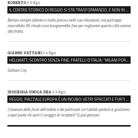
il 5 Ago
ROBERTO
IL CENTRO STORICO DI REGGIO SI STA TRASFORMANDO, E NON IN MEGLIO
Bertoni sempre attento e molto preciso nelle sue rilevazioni, ma purtroppo
inascoltato. Mi chiedo cosa bisognerebbe fare per migliorare questa città oramai
alla frutta.
il 4 Ago
GIANNI VATTANI
HELLWATT, SCONTRO SENZA FINE. FRATELLI D’ITALIA: “MILANI PORTA DOCUMENTI, DE FRANCO INSULTI”
Gotham City
il 4 Ago
IPOCRISIA UNICA DEA
REGGIO, PIAZZALE EUROPA È UN INCUBO: VETRI SPACCATI E FURTI SULLE AUTO IN SOSTA
L'inazione delle forze dell'ordine e dei politicanti sm1dollati porterà ai giustizieri,
a quel punto chi avrà il coraggio di incolparli? Si può pensare