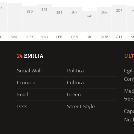
38
335
318
307
2
296
287
284
283
240
IU
MAG
APR
MAR
FEB
GEN
DIC
NOV
OTT
S
24
EMILIA
UL
Social Wall
Politica
Cgil
Cont
Cronaca
Cultura
Medi
Food
Green
'zon
Pets
Street Style
Capo
No T