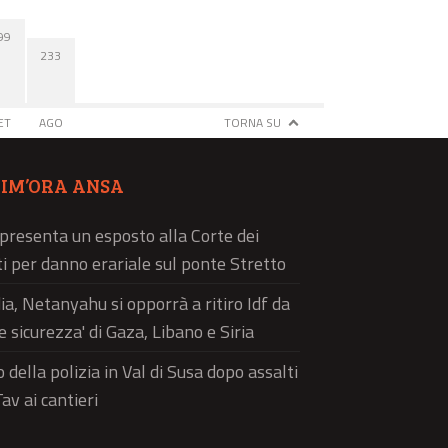
99
233
ET
AGO
TORNA SU
TIM’ORA ANSA
 presenta un esposto alla Corte dei
i per danno erariale sul ponte Stretto
a, Netanyahu si opporrà a ritiro Idf da
e sicurezza' di Gaza, Libano e Siria
 della polizia in Val di Susa dopo assalti
av ai cantieri