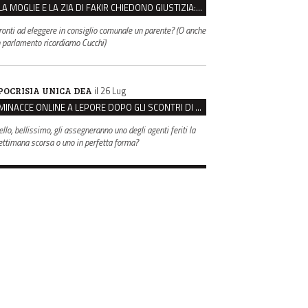
LA MOGLIE E LA ZIA DI FAKIR CHIEDONO GIUSTIZIA: “LA SUA MORTE CRIMINE CONTRO L’UMANITÀ”
ronti ad eleggere in consiglio comunale un parente? (O anche
n parlamento ricordiamo Cucchi)
il 26 Lug
POCRISIA UNICA DEA
MINACCE ONLINE A LEPORE DOPO GLI SCONTRI DI BOLOGNA, ASSEGNATA LA SCORTA AL SINDACO
ello, bellissimo, gli assegneranno uno degli agenti feriti la
ettimana scorsa o uno in perfetta forma?