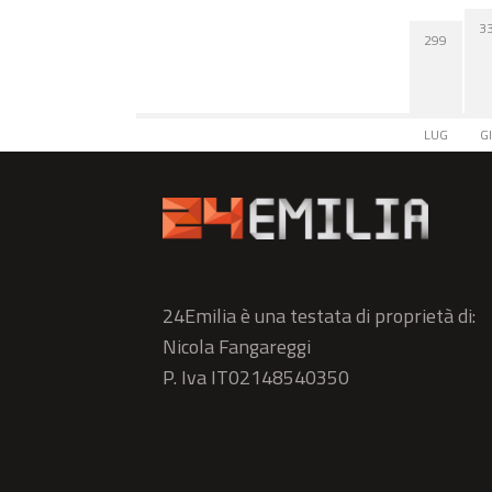
3
299
LUG
G
24Emilia è una testata di proprietà di:
Nicola Fangareggi
P. Iva IT02148540350