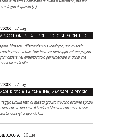
ssere di destra e nemmeno di avere il Parkinson, ma uno
tato degno di questo […]
il 27 Lug
URSK
MINACCE ONLINE A LEPORE DOPO GLI SCONTRI DI BOLOGNA, ASSEGNATA LA SCORTA AL SINDACO
epore, Massari....dilettantismo e ideologia, una miscela
ncredibilmente letale. Non bastera' purtroppo voltare pagina
 farli cadere nel dimenticatoio per rimediare ai danni che
tanno facendo alle
il 27 Lug
URSK
MAXI-RISSA ALLA CANALINA, MASSARI: “A REGGIO FATTI COSÌ GRAVI NON DEVONO TROVARE SPAZIO”
 Reggio Emilia fatti di questa gravità trovano eccome spazio,
a decenni, se per caso il Sindaco Massari non se ne fosse
ccorto. Consiglio, quando […]
il 26 Lug
HEODORA