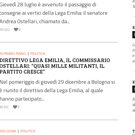
e
Giovedì 28 luglio è avvenuto il passaggio di
S
consegne ai vertici della Lega Emilia: il senatore
Andrea Ostellari, chiamato da...
K
29 LUG
0
L
i
IN PRIMO PIANO
POLITICA
e
DIRETTIVO LEGA EMILIA, IL COMMISSARIO
s
OSTELLARI: “QUASI MILLE MILITANTI, IL
PARTITO CRESCE”
Nel pomeriggio di giovedì 29 dicembre a Bologna si
K
è riunito il direttivo della Lega Emilia, al quale
hanno partecipato...
A
d
30 DIC
0
a
BOLOGNA
POLITICA
T