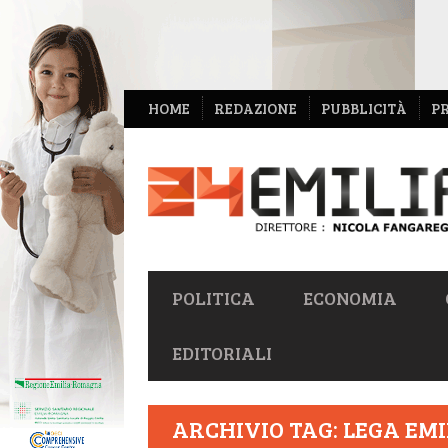
NAVIGAZIONE
HOME
REDAZIONE
PUBBLICITÀ
P
SECONDARIA
NAVIGAZIONE
POLITICA
ECONOMIA
PRIMARIA
EDITORIALI
ARCHIVIO TAG: LEGA EMI