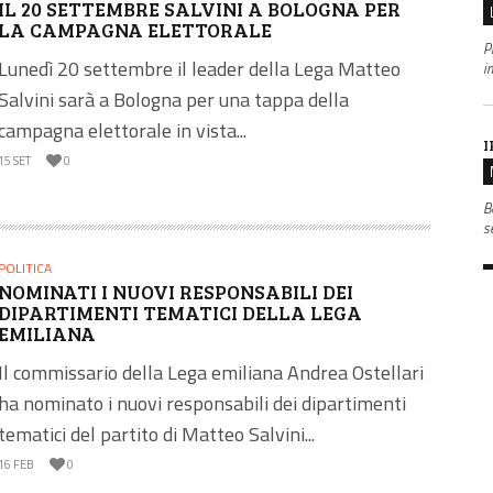
IL 20 SETTEMBRE SALVINI A BOLOGNA PER
LA CAMPAGNA ELETTORALE
P
Lunedì 20 settembre il leader della Lega Matteo
i
Salvini sarà a Bologna per una tappa della
campagna elettorale in vista...
I
15 SET
0
B
s
POLITICA
NOMINATI I NUOVI RESPONSABILI DEI
DIPARTIMENTI TEMATICI DELLA LEGA
EMILIANA
Il commissario della Lega emiliana Andrea Ostellari
ha nominato i nuovi responsabili dei dipartimenti
tematici del partito di Matteo Salvini...
16 FEB
0