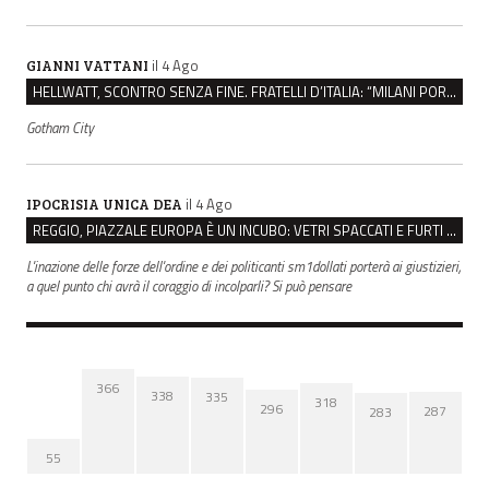
il 4 Ago
GIANNI VATTANI
HELLWATT, SCONTRO SENZA FINE. FRATELLI D’ITALIA: “MILANI PORTA DOCUMENTI, DE FRANCO INSULTI”
Gotham City
il 4 Ago
IPOCRISIA UNICA DEA
REGGIO, PIAZZALE EUROPA È UN INCUBO: VETRI SPACCATI E FURTI SULLE AUTO IN SOSTA
L'inazione delle forze dell'ordine e dei politicanti sm1dollati porterà ai giustizieri,
a quel punto chi avrà il coraggio di incolparli? Si può pensare
366
338
335
318
296
287
283
55