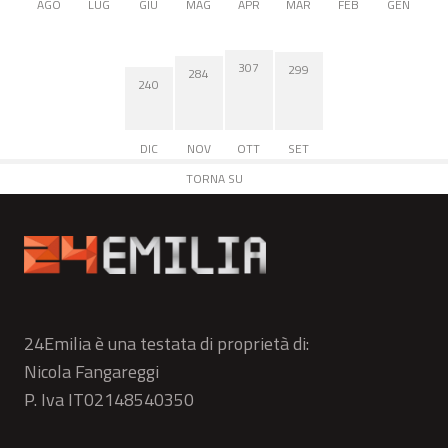
AGO
LUG
GIU
MAG
APR
MAR
FEB
GEN
307
299
284
240
DIC
NOV
OTT
SET
TORNA SU
24Emilia è una testata di proprietà di:
Nicola Fangareggi
P. Iva IT02148540350