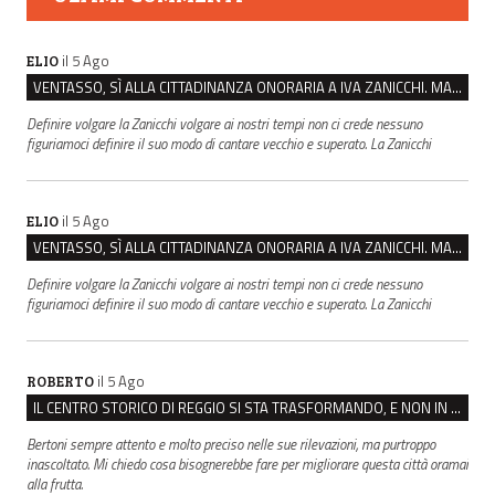
il 5 Ago
ELIO
VENTASSO, SÌ ALLA CITTADINANZA ONORARIA A IVA ZANICCHI. MA BARGIACCHI: “È DI PESSIMO GUSTO”
Definire volgare la Zanicchi volgare ai nostri tempi non ci crede nessuno
figuriamoci definire il suo modo di cantare vecchio e superato. La Zanicchi
il 5 Ago
ELIO
VENTASSO, SÌ ALLA CITTADINANZA ONORARIA A IVA ZANICCHI. MA BARGIACCHI: “È DI PESSIMO GUSTO”
Definire volgare la Zanicchi volgare ai nostri tempi non ci crede nessuno
figuriamoci definire il suo modo di cantare vecchio e superato. La Zanicchi
il 5 Ago
ROBERTO
IL CENTRO STORICO DI REGGIO SI STA TRASFORMANDO, E NON IN MEGLIO
Bertoni sempre attento e molto preciso nelle sue rilevazioni, ma purtroppo
inascoltato. Mi chiedo cosa bisognerebbe fare per migliorare questa città oramai
alla frutta.