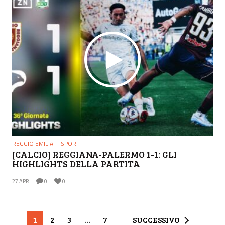
REGGIO EMILIA
SPORT
[CALCIO] REGGIANA-PALERMO 1-1: GLI
HIGHLIGHTS DELLA PARTITA
27 APR
0
0
1
2
3
…
7
SUCCESSIVO