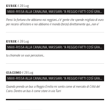
il 28 Lug
KURSK
MAXI-RISSA ALLA CANALINA, MASSARI: “A REGGIO FATTI COSÌ GRAVI NON DEVONO TROVARE SPAZIO”
Pensi la fortuna che abbiamo noi reggiani...c'e' gente che spende migliaia di euro
per recarsi all'estero e noi abbiamo il mondo (terzo) direttamente qui....non e'
il 28 Lug
KURSK
MAXI-RISSA ALLA CANALINA, MASSARI: “A REGGIO FATTI COSÌ GRAVI NON DEVONO TROVARE SPAZIO”
tu chiamale se vuoi percezioni...
il 28 Lug
GIACOMO
MAXI-RISSA ALLA CANALINA, MASSARI: “A REGGIO FATTI COSÌ GRAVI NON DEVONO TROVARE SPAZIO”
Quando prendo un bus a Reggio Emilia mi sento come al mercato di Città del
Cairo. Dentro un bus è come stare in via Turri