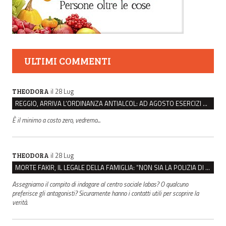
ULTIMI COMMENTI
il 28 Lug
THEODORA
REGGIO, ARRIVA L’ORDINANZA ANTIALCOL: AD AGOSTO ESERCIZI DI VICINATO CHIUSI DALLE 22 ALLE 6
È il minimo a costo zero, vedremo...
il 28 Lug
THEODORA
MORTE FAKIR, IL LEGALE DELLA FAMIGLIA: “NON SIA LA POLIZIA DI STATO A INDAGARE”
Assegniamo il compito di indagare al centro sociale labas? O qualcuno
preferisce gli antagonisti? Sicuramente hanno i contatti utili per scoprire la
verità.