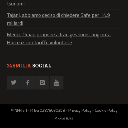
tsunami
Tajani, abbiamo deciso di chiedere Safe per 14,9
miliardi
Media, Oman propone a Iran gestione congiunta
Hormuz con tariffe volontarie
24EMILIA
SOCIAL
© NFN srl - P. Iva 02878030358 -
Privacy Policy
-
Cookie Policy
Social Wall