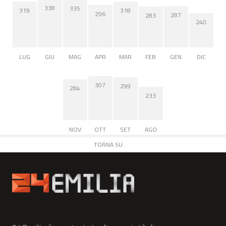
338
335
319
318
296
287
283
240
LUG
GIU
MAG
APR
MAR
FEB
GEN
DIC
307
299
284
233
NOV
OTT
SET
AGO
TORNA SU