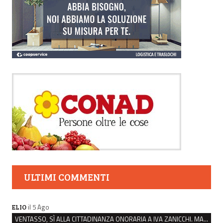
ULTIMI COMMENTI
il 5 Ago
ELIO
VENTASSO, SÌ ALLA CITTADINANZA ONORARIA A IVA ZANICCHI. MA BARGIACCHI: “È DI PESSIMO GUSTO”