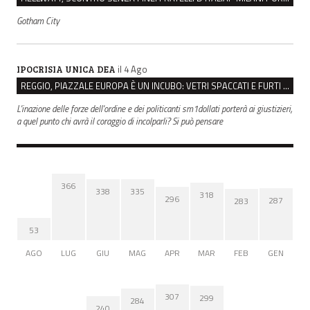
Gotham City
il 4 Ago
IPOCRISIA UNICA DEA
REGGIO, PIAZZALE EUROPA È UN INCUBO: VETRI SPACCATI E FURTI SULLE AUTO IN SOSTA
L'inazione delle forze dell'ordine e dei politicanti sm1dollati porterà ai giustizieri,
a quel punto chi avrà il coraggio di incolparli? Si può pensare
366
338
335
318
296
287
283
53
AGO
LUG
GIU
MAG
APR
MAR
FEB
GEN
307
299
284
240