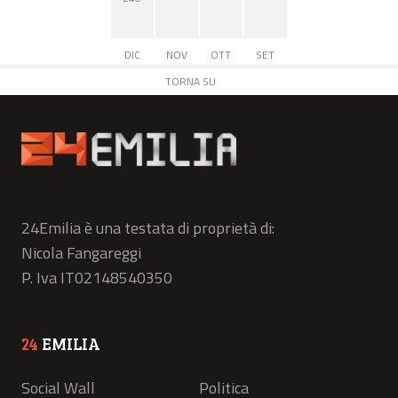
DIC
NOV
OTT
SET
TORNA SU
24Emilia è una testata di proprietà di:
Nicola Fangareggi
P. Iva IT02148540350
24
EMILIA
Social Wall
Politica