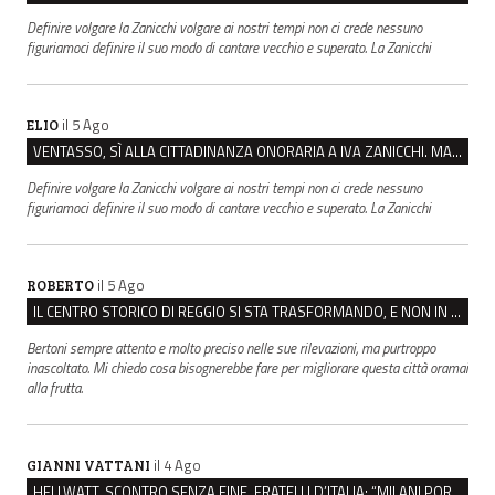
Definire volgare la Zanicchi volgare ai nostri tempi non ci crede nessuno
figuriamoci definire il suo modo di cantare vecchio e superato. La Zanicchi
il 5 Ago
ELIO
VENTASSO, SÌ ALLA CITTADINANZA ONORARIA A IVA ZANICCHI. MA BARGIACCHI: “È DI PESSIMO GUSTO”
Definire volgare la Zanicchi volgare ai nostri tempi non ci crede nessuno
figuriamoci definire il suo modo di cantare vecchio e superato. La Zanicchi
il 5 Ago
ROBERTO
IL CENTRO STORICO DI REGGIO SI STA TRASFORMANDO, E NON IN MEGLIO
Bertoni sempre attento e molto preciso nelle sue rilevazioni, ma purtroppo
inascoltato. Mi chiedo cosa bisognerebbe fare per migliorare questa città oramai
alla frutta.
il 4 Ago
GIANNI VATTANI
HELLWATT, SCONTRO SENZA FINE. FRATELLI D’ITALIA: “MILANI PORTA DOCUMENTI, DE FRANCO INSULTI”