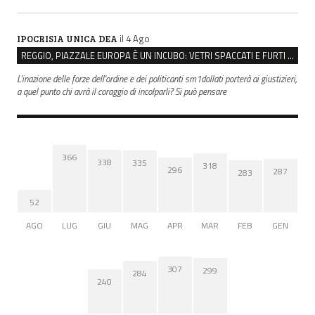
il 4 Ago
IPOCRISIA UNICA DEA
REGGIO, PIAZZALE EUROPA È UN INCUBO: VETRI SPACCATI E FURTI SULLE AUTO IN SOSTA
L'inazione delle forze dell'ordine e dei politicanti sm1dollati porterà ai giustizieri,
a quel punto chi avrà il coraggio di incolparli? Si può pensare
366
338
335
318
296
287
283
52
AGO
LUG
GIU
MAG
APR
MAR
FEB
GEN
307
299
284
240