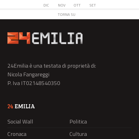
DIC
NOV
OTT
SET
TORNA SU
24Emilia è una testata di proprietà di:
Nicola Fangareggi
P. Iva IT02148540350
24
EMILIA
Social Wall
Politica
Cronaca
Cultura