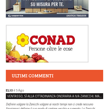
ULTIMI COMMENTI
il 5 Ago
ELIO
VENTASSO, SÌ ALLA CITTADINANZA ONORARIA A IVA ZANICCHI. MA BARGIACCHI: “È DI PESSIMO GUSTO”
Definire volgare la Zanicchi volgare ai nostri tempi non ci crede nessuno
figuriamoci definire il suo modo di cantare vecchio e superato. La Zanicchi