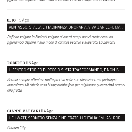
il 5 Ago
ELIO
VENTASSO, SÌ ALLA CITTADINANZA ONORARIA A IVA ZANICCHI. MA BARGIACCHI: “È DI PESSIMO GUSTO”
Definire volgare la Zanicchi volgare ai nostri tempi non ci crede nessuno
figuriamoci definire il suo modo di cantare vecchio e superato. La Zanicchi
il 5 Ago
ROBERTO
IL CENTRO STORICO DI REGGIO SI STA TRASFORMANDO, E NON IN MEGLIO
Bertoni sempre attento e molto preciso nelle sue rilevazioni, ma purtroppo
inascoltato. Mi chiedo cosa bisognerebbe fare per migliorare questa città oramai
alla frutta.
il 4 Ago
GIANNI VATTANI
HELLWATT, SCONTRO SENZA FINE. FRATELLI D’ITALIA: “MILANI PORTA DOCUMENTI, DE FRANCO INSULTI”
Gotham City