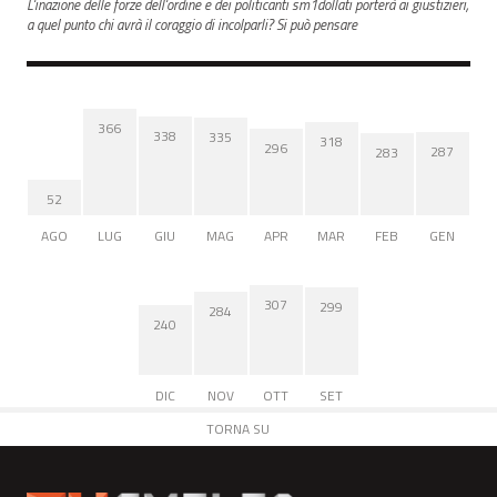
L'inazione delle forze dell'ordine e dei politicanti sm1dollati porterà ai giustizieri,
a quel punto chi avrà il coraggio di incolparli? Si può pensare
366
338
335
318
296
287
283
52
AGO
LUG
GIU
MAG
APR
MAR
FEB
GEN
307
299
284
240
DIC
NOV
OTT
SET
TORNA SU