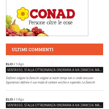
ULTIMI COMMENTI
il 5 Ago
ELIO
VENTASSO, SÌ ALLA CITTADINANZA ONORARIA A IVA ZANICCHI. MA BARGIACCHI: “È DI PESSIMO GUSTO”
Definire volgare la Zanicchi volgare ai nostri tempi non ci crede nessuno
figuriamoci definire il suo modo di cantare vecchio e superato. La Zanicchi
il 5 Ago
ELIO
VENTASSO, SÌ ALLA CITTADINANZA ONORARIA A IVA ZANICCHI. MA BARGIACCHI: “È DI PESSIMO GUSTO”