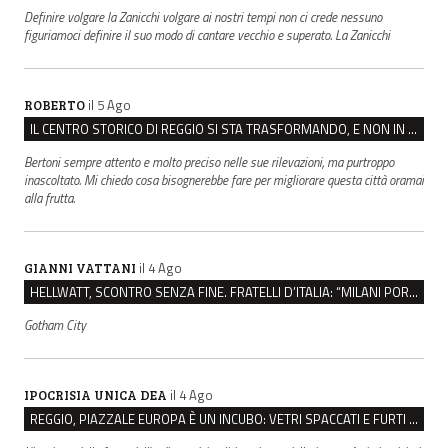
Definire volgare la Zanicchi volgare ai nostri tempi non ci crede nessuno
figuriamoci definire il suo modo di cantare vecchio e superato. La Zanicchi
il 5 Ago
ROBERTO
IL CENTRO STORICO DI REGGIO SI STA TRASFORMANDO, E NON IN MEGLIO
Bertoni sempre attento e molto preciso nelle sue rilevazioni, ma purtroppo
inascoltato. Mi chiedo cosa bisognerebbe fare per migliorare questa città oramai
alla frutta.
il 4 Ago
GIANNI VATTANI
HELLWATT, SCONTRO SENZA FINE. FRATELLI D’ITALIA: “MILANI PORTA DOCUMENTI, DE FRANCO INSULTI”
Gotham City
il 4 Ago
IPOCRISIA UNICA DEA
REGGIO, PIAZZALE EUROPA È UN INCUBO: VETRI SPACCATI E FURTI SULLE AUTO IN SOSTA