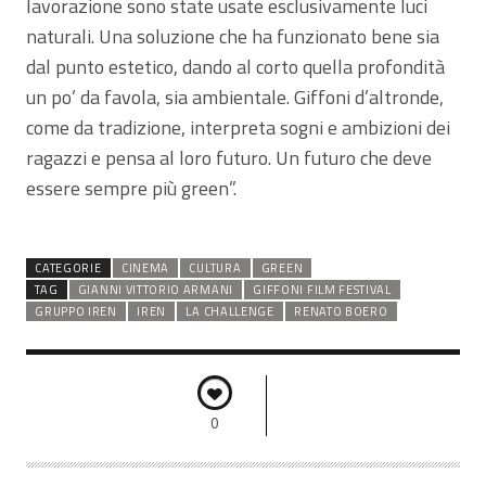
lavorazione sono state usate esclusivamente luci
naturali. Una soluzione che ha funzionato bene sia
dal punto estetico, dando al corto quella profondità
un po’ da favola, sia ambientale. Giffoni d’altronde,
come da tradizione, interpreta sogni e ambizioni dei
ragazzi e pensa al loro futuro. Un futuro che deve
essere sempre più green”.
CATEGORIE
CINEMA
CULTURA
GREEN
TAG
GIANNI VITTORIO ARMANI
GIFFONI FILM FESTIVAL
GRUPPO IREN
IREN
LA CHALLENGE
RENATO BOERO
0