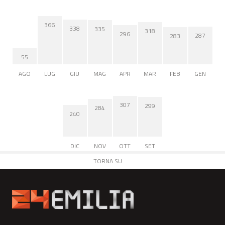
366
338
335
318
296
287
283
55
AGO
LUG
GIU
MAG
APR
MAR
FEB
GEN
307
299
284
240
DIC
NOV
OTT
SET
TORNA SU