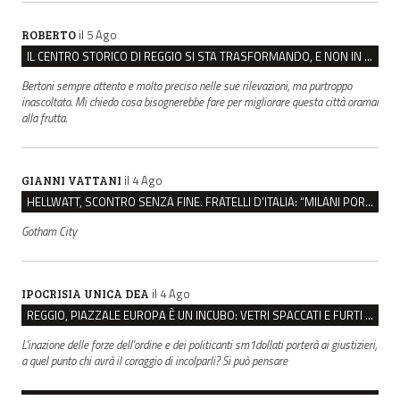
il 5 Ago
ROBERTO
IL CENTRO STORICO DI REGGIO SI STA TRASFORMANDO, E NON IN MEGLIO
Bertoni sempre attento e molto preciso nelle sue rilevazioni, ma purtroppo
inascoltato. Mi chiedo cosa bisognerebbe fare per migliorare questa città oramai
alla frutta.
il 4 Ago
GIANNI VATTANI
HELLWATT, SCONTRO SENZA FINE. FRATELLI D’ITALIA: “MILANI PORTA DOCUMENTI, DE FRANCO INSULTI”
Gotham City
il 4 Ago
IPOCRISIA UNICA DEA
REGGIO, PIAZZALE EUROPA È UN INCUBO: VETRI SPACCATI E FURTI SULLE AUTO IN SOSTA
L'inazione delle forze dell'ordine e dei politicanti sm1dollati porterà ai giustizieri,
a quel punto chi avrà il coraggio di incolparli? Si può pensare