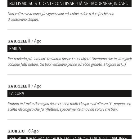
BULLISMO SU STUDENTE CON DISABILITÀ NEL MODENESE, INDAGATI DUE RAGAZZI DI 16 ANNI
Una volta esistevano gli sganassoni educativi a due a due finché non
diventavano dispari.
il 7 Ago
GABRIELE
EMILIA
Per renderlo più "umano" troviamo anche i suoi difetti. Speriamo che in vita glieli
abbiano fatti notare. Da buon emiliano penso avrebbe gradito. Elogiare la […]
il 7 Ago
GABRIELE
LA CURA
Proprio in Emilia Romagna dove ci sono molti Hospice all’altezza ! E’ proprio una
scelta ideologica che fa riflettere, specialmente (ma non solo) i cristiani.
il 6 Ago
GIORGIO
REGGIO. PORTA SANTA CROCE, DAL 24 AGOSTO AL VIA IL CANTIERE PER IL NUOVO COLLETTORE FOGNARIO