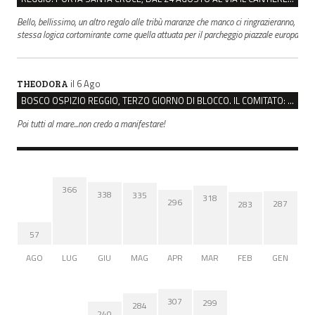
Bello, bellissimo, un altro regalo alle tribù maranze che manco ci ringrazieranno,
stessa logica cortomirante come quella attuata per il parcheggio piazzale europa
il 6 Ago
THEODORA
BOSCO OSPIZIO REGGIO, TERZO GIORNO DI BLOCCO. IL COMITATO: “PRESIDIO FINO A VENERDÌ”
Poi tutti al mare...non credo a manifestare!
366
338
335
318
296
287
283
57
AGO
LUG
GIU
MAG
APR
MAR
FEB
GEN
307
299
284
240