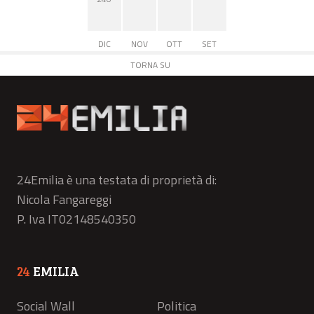
DIC
NOV
OTT
SET
TORNA SU
24Emilia è una testata di proprietà di:
Nicola Fangareggi
P. Iva IT02148540350
24
EMILIA
Social Wall
Politica