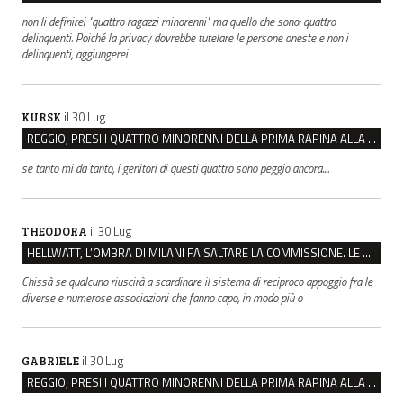
non li definirei "quattro ragazzi minorenni" ma quello che sono: quattro
delinquenti. Poiché la privacy dovrebbe tutelare le persone oneste e non i
delinquenti, aggiungerei
il 30 Lug
KURSK
REGGIO, PRESI I QUATTRO MINORENNI DELLA PRIMA RAPINA ALLA FARMACIA DI COVIOLO
se tanto mi da tanto, i genitori di questi quattro sono peggio ancora....
il 30 Lug
THEODORA
HELLWATT, L’OMBRA DI MILANI FA SALTARE LA COMMISSIONE. LE OPPOSIZIONI: “SCAPPANO DALLA VERITÀ”
Chissà se qualcuno riuscirà a scardinare il sistema di reciproco appoggio fra le
diverse e numerose associazioni che fanno capo, in modo più o
il 30 Lug
GABRIELE
REGGIO, PRESI I QUATTRO MINORENNI DELLA PRIMA RAPINA ALLA FARMACIA DI COVIOLO