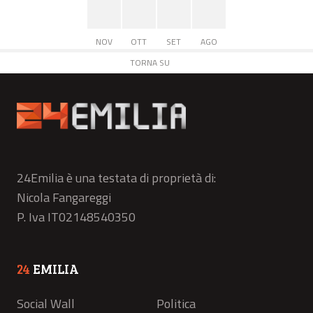
NOV
OTT
SET
AGO
TORNA SU
24Emilia è una testata di proprietà di:
Nicola Fangareggi
P. Iva IT02148540350
24
EMILIA
Social Wall
Politica