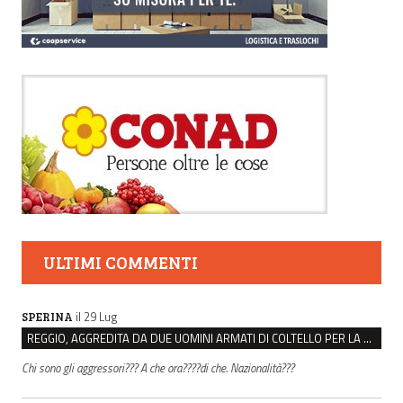
ULTIMI COMMENTI
il 29 Lug
SPERINA
REGGIO, AGGREDITA DA DUE UOMINI ARMATI DI COLTELLO PER LA BORSA: LEI REAGISCE E LI FA SCAPPARE
Chi sono gli aggressori??? A che ora????di che. Nazionalità???