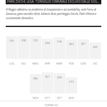
PARK ZUCCHI, LEGA: “CONSIGLIO COMUNALE ESCLUSO DALLE SCELTE, PRETENDIAMO TUTTI GLI ATTI”
A Reggio abbiamo un problema di trasparenza e accountability, vedi Forsu di
Gavassa, gara raccolta rifiuti, bilancio Acer, parcheggio Zucchi, Park Vittoria e
sicuramente dimentico
338
335
334
318
296
287
283
240
LUG
GIU
MAG
APR
MAR
FEB
GEN
DIC
307
299
284
233
NOV
OTT
SET
AGO
TORNA SU