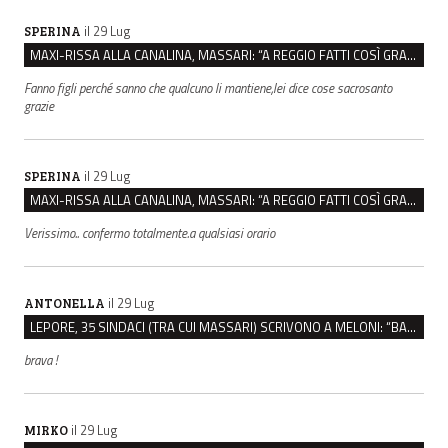
il 29 Lug
SPERINA
MAXI-RISSA ALLA CANALINA, MASSARI: “A REGGIO FATTI COSÌ GRAVI NON DEVONO TROVARE SPAZIO”
Fanno figli perché sanno che qualcuno li mantiene,lei dice cose sacrosanto
grazie
il 29 Lug
SPERINA
MAXI-RISSA ALLA CANALINA, MASSARI: “A REGGIO FATTI COSÌ GRAVI NON DEVONO TROVARE SPAZIO”
Verissimo.. confermo totalmente.a qualsiasi orario
il 29 Lug
ANTONELLA
LEPORE, 35 SINDACI (TRA CUI MASSARI) SCRIVONO A MELONI: “BASTA ATTACCHI ISTITUZIONALI”
brava !
il 29 Lug
MIRKO