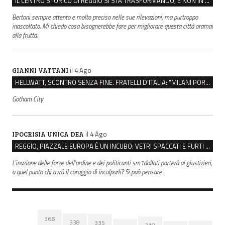
IL CENTRO STORICO DI REGGIO SI STA TRASFORMANDO, E NON IN MEGLIO
Bertoni sempre attento e molto preciso nelle sue rilevazioni, ma purtroppo
inascoltato. Mi chiedo cosa bisognerebbe fare per migliorare questa città oramai
alla frutta.
il 4 Ago
GIANNI VATTANI
HELLWATT, SCONTRO SENZA FINE. FRATELLI D’ITALIA: “MILANI PORTA DOCUMENTI, DE FRANCO INSULTI”
Gotham City
il 4 Ago
IPOCRISIA UNICA DEA
REGGIO, PIAZZALE EUROPA È UN INCUBO: VETRI SPACCATI E FURTI SULLE AUTO IN SOSTA
L'inazione delle forze dell'ordine e dei politicanti sm1dollati porterà ai giustizieri,
a quel punto chi avrà il coraggio di incolparli? Si può pensare
366
338
335