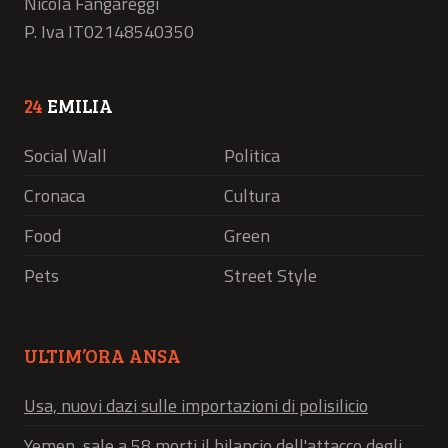
Nicola Fangareggi
P. Iva IT02148540350
24
EMILIA
Social Wall
Politica
Cronaca
Cultura
Food
Green
Pets
Street Style
ULTIM’ORA ANSA
Usa, nuovi dazi sulle importazioni di polisilicio
Yemen, sale a 58 morti il bilancio dell'attacco degli