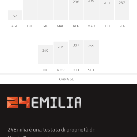
318
296
287
283
52
AGO
LUG
GIU
MAG
APR
MAR
FEB
GEN
307
299
284
240
DIC
NOV
OTT
SET
TORNA SU
24Emilia è una testata di proprietà di: