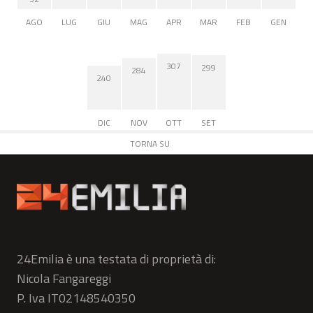
AGO
LUG
GIU
MAG
APR
MAR
FEB
GEN
307
299
284
240
DIC
NOV
OTT
SET
TORNA SU
24Emilia è una testata di proprietà di:
Nicola Fangareggi
P. Iva IT02148540350