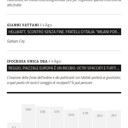
alla frutta.
il 4 Ago
GIANNI VATTANI
HELLWATT, SCONTRO SENZA FINE. FRATELLI D’ITALIA: “MILANI PORTA DOCUMENTI, DE FRANCO INSULTI”
Gotham City
il 4 Ago
IPOCRISIA UNICA DEA
REGGIO, PIAZZALE EUROPA È UN INCUBO: VETRI SPACCATI E FURTI SULLE AUTO IN SOSTA
L'inazione delle forze dell'ordine e dei politicanti sm1dollati porterà ai giustizieri,
a quel punto chi avrà il coraggio di incolparli? Si può pensare
366
338
335
318
296
287
283
52