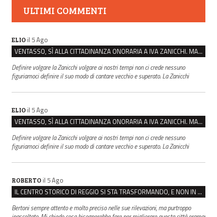
ULTIMI COMMENTI
il 5 Ago
ELIO
VENTASSO, SÌ ALLA CITTADINANZA ONORARIA A IVA ZANICCHI. MA BARGIACCHI: “È DI PESSIMO GUSTO”
Definire volgare la Zanicchi volgare ai nostri tempi non ci crede nessuno
figuriamoci definire il suo modo di cantare vecchio e superato. La Zanicchi
il 5 Ago
ELIO
VENTASSO, SÌ ALLA CITTADINANZA ONORARIA A IVA ZANICCHI. MA BARGIACCHI: “È DI PESSIMO GUSTO”
Definire volgare la Zanicchi volgare ai nostri tempi non ci crede nessuno
figuriamoci definire il suo modo di cantare vecchio e superato. La Zanicchi
il 5 Ago
ROBERTO
IL CENTRO STORICO DI REGGIO SI STA TRASFORMANDO, E NON IN MEGLIO
Bertoni sempre attento e molto preciso nelle sue rilevazioni, ma purtroppo
inascoltato. Mi chiedo cosa bisognerebbe fare per migliorare questa città oramai