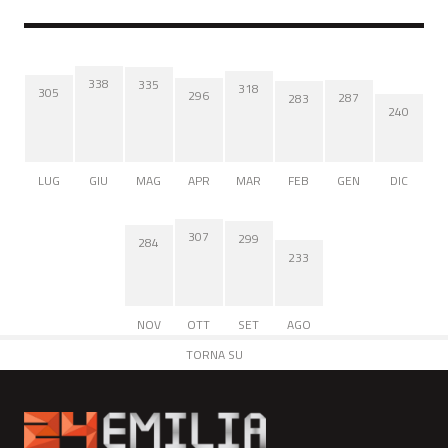
338
335
318
305
296
287
283
240
LUG
GIU
MAG
APR
MAR
FEB
GEN
DIC
307
299
284
233
NOV
OTT
SET
AGO
TORNA SU