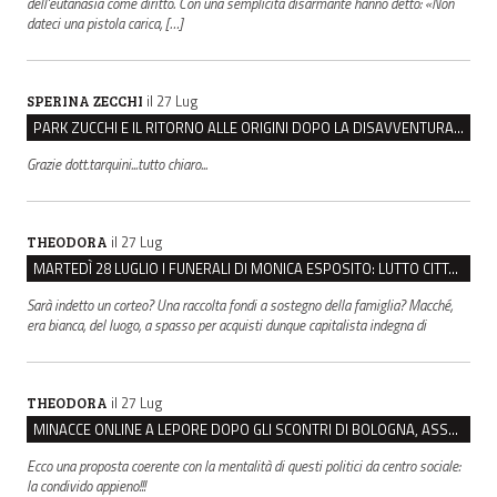
dell'eutanasia come diritto. Con una semplicità disarmante hanno detto: «Non
dateci una pistola carica, […]
il 27 Lug
SPERINA ZECCHI
PARK ZUCCHI E IL RITORNO ALLE ORIGINI DOPO LA DISAVVENTURA CON REGGIO EMILIA PARCHEGGI
Grazie dott.tarquini...tutto chiaro...
il 27 Lug
THEODORA
MARTEDÌ 28 LUGLIO I FUNERALI DI MONICA ESPOSITO: LUTTO CITTADINO A MODENA E NONANTOLA
Sarà indetto un corteo? Una raccolta fondi a sostegno della famiglia? Macché,
era bianca, del luogo, a spasso per acquisti dunque capitalista indegna di
il 27 Lug
THEODORA
MINACCE ONLINE A LEPORE DOPO GLI SCONTRI DI BOLOGNA, ASSEGNATA LA SCORTA AL SINDACO
Ecco una proposta coerente con la mentalità di questi politici da centro sociale:
la condivido appieno!!!