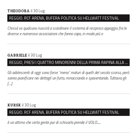
il 30 Lug
THEODORA
REGGIO. RCF ARENA, BUFERA POLITICA SU HELLWATT FESTIVAL
Chissà se qualcuno riuscirà a scardinare il sistema di reciproco appoggio fra le
diverse e numerose associazioni che fanno capo, in modo più o
il 30 Lug
GABRIELE
REGGIO, PRESI I QUATTRO MINORENNI DELLA PRIMA RAPINA ALLA FARMACIA DI COVIOLO
Gli adolescenti di oggi sono forse "meno" maturi di quelli del secolo scorso, però
sanno pianificare nei dettagli un furto, minacciando e spaventando. Tuttavia gli
[…]
il 30 Lug
KURSK
REGGIO. RCF ARENA, BUFERA POLITICA SU HELLWATT FESTIVAL
è un attimo che certa gente pur di schivarla prende il VOLO......