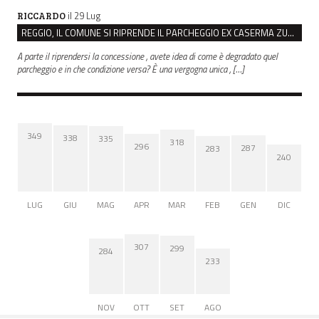
il 29 Lug
RICCARDO
REGGIO, IL COMUNE SI RIPRENDE IL PARCHEGGIO EX CASERMA ZUCCHI PER 4,6 MILIONI
A parte il riprendersi la concessione , avete idea di come è degradato quel
parcheggio e in che condizione versa? È una vergogna unica , […]
349
338
335
318
296
287
283
240
LUG
GIU
MAG
APR
MAR
FEB
GEN
DIC
307
299
284
233
NOV
OTT
SET
AGO