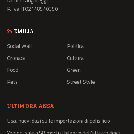
Nicola Fangareggi
P. Iva IT02148540350
24
EMILIA
Social Wall
Politica
Cronaca
Cultura
Food
Green
Pets
Street Style
ULTIM’ORA ANSA
Usa, nuovi dazi sulle importazioni di polisilicio
Yemen, sale a 58 morti il bilancio dell'attacco degli