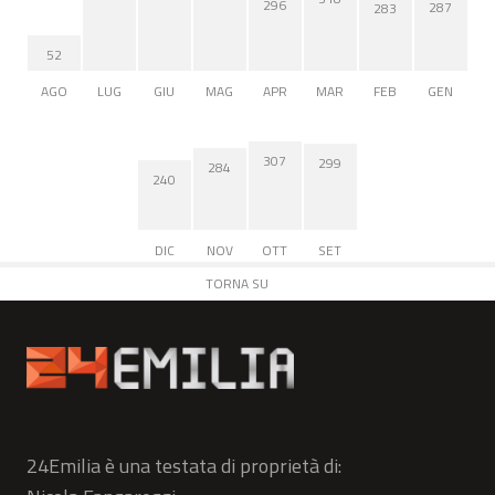
296
287
283
52
AGO
LUG
GIU
MAG
APR
MAR
FEB
GEN
307
299
284
240
DIC
NOV
OTT
SET
TORNA SU
24Emilia è una testata di proprietà di: