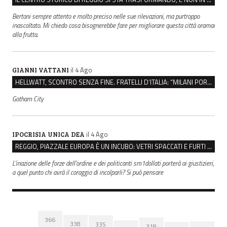
Bertoni sempre attento e molto preciso nelle sue rilevazioni, ma purtroppo
inascoltato. Mi chiedo cosa bisognerebbe fare per migliorare questa città oramai
alla frutta.
il 4 Ago
GIANNI VATTANI
HELLWATT, SCONTRO SENZA FINE. FRATELLI D’ITALIA: “MILANI PORTA DOCUMENTI, DE FRANCO INSULTI”
Gotham City
il 4 Ago
IPOCRISIA UNICA DEA
REGGIO, PIAZZALE EUROPA È UN INCUBO: VETRI SPACCATI E FURTI SULLE AUTO IN SOSTA
L'inazione delle forze dell'ordine e dei politicanti sm1dollati porterà ai giustizieri,
a quel punto chi avrà il coraggio di incolparli? Si può pensare
366
338
335
318