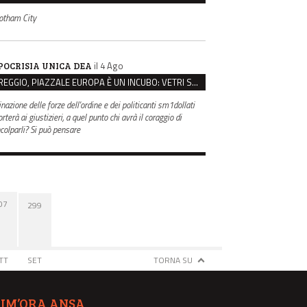
otham City
il 4 Ago
POCRISIA UNICA DEA
REGGIO, PIAZZALE EUROPA È UN INCUBO: VETRI SPACCATI E FURTI SULLE AUTO IN SOSTA
inazione delle forze dell'ordine e dei politicanti sm1dollati
rterà ai giustizieri, a quel punto chi avrà il coraggio di
ncolparli? Si può pensare
07
299
TT
SET
TORNA SU
TIM’ORA ANSA