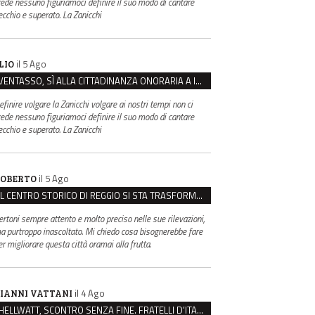
rede nessuno figuriamoci definire il suo modo di cantare
ecchio e superato. La Zanicchi
il 5 Ago
LIO
VENTASSO, SÌ ALLA CITTADINANZA ONORARIA A IVA ZANICCHI. MA BARGIACCHI: “È DI PESSIMO GUSTO”
efinire volgare la Zanicchi volgare ai nostri tempi non ci
rede nessuno figuriamoci definire il suo modo di cantare
ecchio e superato. La Zanicchi
il 5 Ago
OBERTO
IL CENTRO STORICO DI REGGIO SI STA TRASFORMANDO, E NON IN MEGLIO
ertoni sempre attento e molto preciso nelle sue rilevazioni,
a purtroppo inascoltato. Mi chiedo cosa bisognerebbe fare
er migliorare questa città oramai alla frutta.
il 4 Ago
IANNI VATTANI
HELLWATT, SCONTRO SENZA FINE. FRATELLI D’ITALIA: “MILANI PORTA DOCUMENTI, DE FRANCO INSULTI”