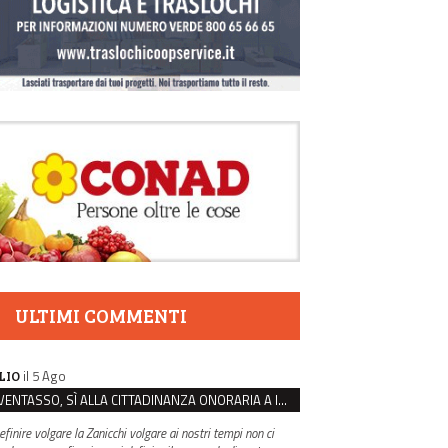
ULTIMI COMMENTI
il 5 Ago
LIO
VENTASSO, SÌ ALLA CITTADINANZA ONORARIA A IVA ZANICCHI. MA BARGIACCHI: “È DI PESSIMO GUSTO”
efinire volgare la Zanicchi volgare ai nostri tempi non ci