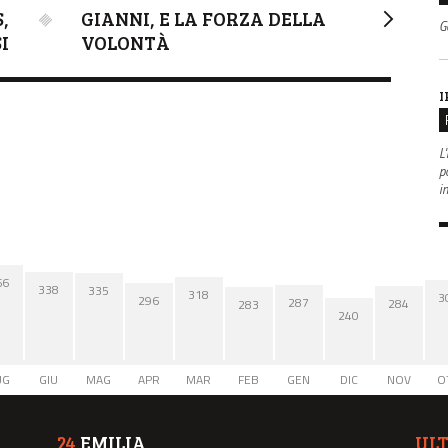
,
GIANNI, E LA FORZA DELLA
G
I
VOLONTÀ
I
L'
po
i
66
338
335
318
3
296
287
284
283
240
UG
GIU
MAG
APR
MAR
FEB
GEN
DIC
NOV
O
24
EMILIA
UL