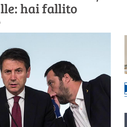
le: hai fallito
5