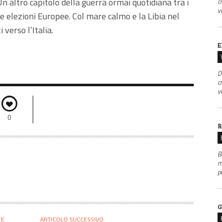
Un altro capitolo della guerra ormai quotidiana tra i
c
v
le elezioni Europee. Col mare calmo e la Libia nel
verso l’Italia.
E
D
c
v
0
R
B
m
p
G
TE
ARTICOLO SUCCESSIVO