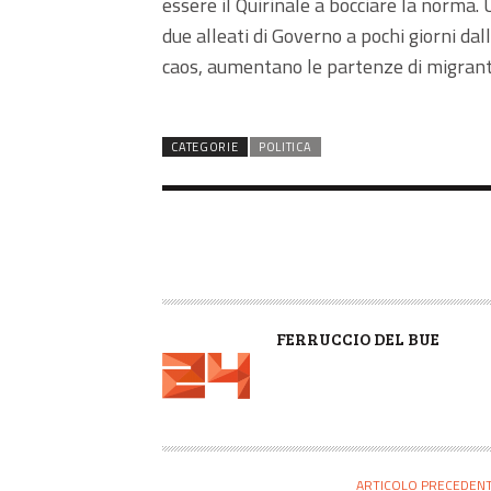
essere il Quirinale a bocciare la norma. 
due alleati di Governo a pochi giorni dal
caos, aumentano le partenze di migranti 
CATEGORIE
POLITICA
A
FERRUCCIO DEL BUE
U
T
O
R
E
ARTICOLO PRECEDEN