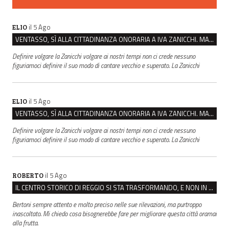
il 5 Ago
ELIO
VENTASSO, SÌ ALLA CITTADINANZA ONORARIA A IVA ZANICCHI. MA BARGIACCHI: “È DI PESSIMO GUSTO”
Definire volgare la Zanicchi volgare ai nostri tempi non ci crede nessuno
figuriamoci definire il suo modo di cantare vecchio e superato. La Zanicchi
il 5 Ago
ELIO
VENTASSO, SÌ ALLA CITTADINANZA ONORARIA A IVA ZANICCHI. MA BARGIACCHI: “È DI PESSIMO GUSTO”
Definire volgare la Zanicchi volgare ai nostri tempi non ci crede nessuno
figuriamoci definire il suo modo di cantare vecchio e superato. La Zanicchi
il 5 Ago
ROBERTO
IL CENTRO STORICO DI REGGIO SI STA TRASFORMANDO, E NON IN MEGLIO
Bertoni sempre attento e molto preciso nelle sue rilevazioni, ma purtroppo
inascoltato. Mi chiedo cosa bisognerebbe fare per migliorare questa città oramai
alla frutta.