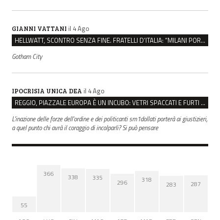
il 4 Ago
GIANNI VATTANI
HELLWATT, SCONTRO SENZA FINE. FRATELLI D’ITALIA: “MILANI PORTA DOCUMENTI, DE FRANCO INSULTI”
Gotham City
il 4 Ago
IPOCRISIA UNICA DEA
REGGIO, PIAZZALE EUROPA È UN INCUBO: VETRI SPACCATI E FURTI SULLE AUTO IN SOSTA
L'inazione delle forze dell'ordine e dei politicanti sm1dollati porterà ai giustizieri,
a quel punto chi avrà il coraggio di incolparli? Si può pensare
366
338
335
318
296
287
283
55