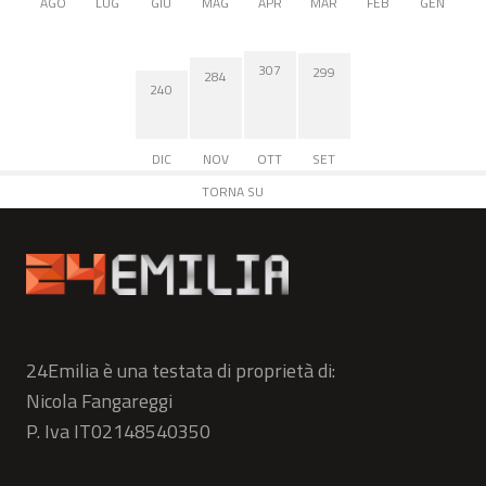
AGO
LUG
GIU
MAG
APR
MAR
FEB
GEN
307
299
284
240
DIC
NOV
OTT
SET
TORNA SU
24Emilia è una testata di proprietà di:
Nicola Fangareggi
P. Iva IT02148540350