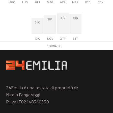
AGO
LUG
GIU
MAG
APR
MAR
FEB
GEN
307
299
284
240
DIC
NOV
OTT
SET
TORNA SU
24Emilia è una testata di proprietà di:
Nicola Fangareggi
P. Iva IT02148540350