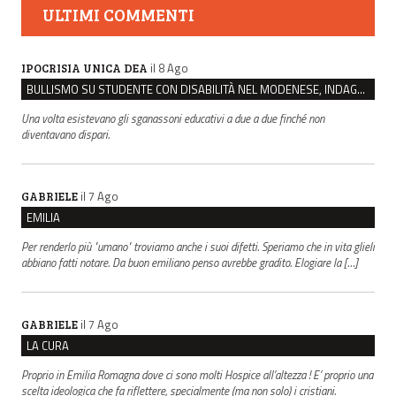
ULTIMI COMMENTI
il 8 Ago
IPOCRISIA UNICA DEA
BULLISMO SU STUDENTE CON DISABILITÀ NEL MODENESE, INDAGATI DUE RAGAZZI DI 16 ANNI
Una volta esistevano gli sganassoni educativi a due a due finché non
diventavano dispari.
il 7 Ago
GABRIELE
EMILIA
Per renderlo più "umano" troviamo anche i suoi difetti. Speriamo che in vita glieli
abbiano fatti notare. Da buon emiliano penso avrebbe gradito. Elogiare la […]
il 7 Ago
GABRIELE
LA CURA
Proprio in Emilia Romagna dove ci sono molti Hospice all’altezza ! E’ proprio una
scelta ideologica che fa riflettere, specialmente (ma non solo) i cristiani.