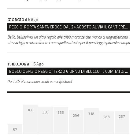
il 6 Ago
GIORGIO
REGGIO. PORTA SANTA CROCE, DAL 24 AGOSTO AL VIA IL CANTIERE PER IL NUOVO COLLETTORE FOGNARIO
Bello, bellissimo, un altro regalo alle tribù maranze che manco ci ringrazieranno,
stessa logica cortomirante come quella attuata per il parcheggio piazzale europa
il 6 Ago
THEODORA
BOSCO OSPIZIO REGGIO, TERZO GIORNO DI BLOCCO. IL COMITATO: “PRESIDIO FINO A VENERDÌ”
Poi tutti al mare...non credo a manifestare!
366
338
335
318
296
287
283
57