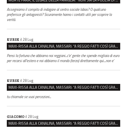
MORTE FAKIR, IL LEGALE DELLA FAMIGLIA: “NON SIA LA POLIZIA DI STATO A INDAGARE”
Assegniamo il compito di indagare al centro sociale labas? O qualcuno
preferisce gli antagonisti? Sicuramente hanno i contatti utili per scoprire la
verità.
il 28 Lug
KURSK
MAXI-RISSA ALLA CANALINA, MASSARI: “A REGGIO FATTI COSÌ GRAVI NON DEVONO TROVARE SPAZIO”
Pensi la fortuna che abbiamo noi reggiani...c'e' gente che spende migliaia di euro
per recarsi all'estero e noi abbiamo il mondo (terzo) direttamente qui....non e'
il 28 Lug
KURSK
MAXI-RISSA ALLA CANALINA, MASSARI: “A REGGIO FATTI COSÌ GRAVI NON DEVONO TROVARE SPAZIO”
tu chiamale se vuoi percezioni...
il 28 Lug
GIACOMO
MAXI-RISSA ALLA CANALINA, MASSARI: “A REGGIO FATTI COSÌ GRAVI NON DEVONO TROVARE SPAZIO”