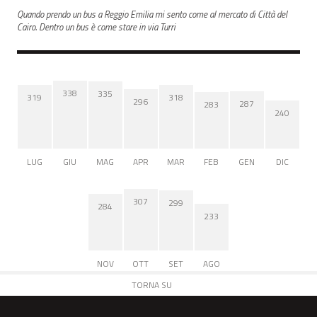
Quando prendo un bus a Reggio Emilia mi sento come al mercato di Città del
Cairo. Dentro un bus è come stare in via Turri
338
335
319
318
296
287
283
240
LUG
GIU
MAG
APR
MAR
FEB
GEN
DIC
307
299
284
233
NOV
OTT
SET
AGO
TORNA SU