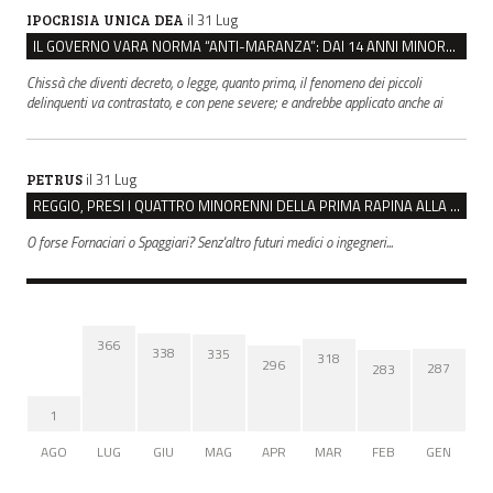
il 31 Lug
IPOCRISIA UNICA DEA
IL GOVERNO VARA NORMA “ANTI-MARANZA”: DAI 14 ANNI MINORENNI IMPUTABILI “FINO A PROVA CONTRARIA”
Chissà che diventi decreto, o legge, quanto prima, il fenomeno dei piccoli
delinquenti va contrastato, e con pene severe; e andrebbe applicato anche ai
il 31 Lug
PETRUS
REGGIO, PRESI I QUATTRO MINORENNI DELLA PRIMA RAPINA ALLA FARMACIA DI COVIOLO
O forse Fornaciari o Spaggiari? Senz'altro futuri medici o ingegneri...
366
338
335
318
296
287
283
1
AGO
LUG
GIU
MAG
APR
MAR
FEB
GEN