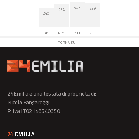
307
299
284
240
DIC
NOV
OTT
SET
TORNA SU
24Emilia è una testata di proprietà di:
Nicola Fangareggi
P. Iva IT02148540350
24
EMILIA