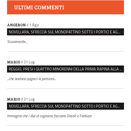
ULTIMI COMMENTI
il 1 Ago
ANGEBON
NOVELLARA, SFRECCIA SUL MONOPATTINO SOTTO I PORTICI E AGGREDISCE CHI LO RIMPROVERA
Sicuramente...
il 31 Lug
MARIO
REGGIO, PRESI I QUATTRO MINORENNI DELLA PRIMA RAPINA ALLA FARMACIA DI COVIOLO
...che anelano pagarci le pensioni...
il 31 Lug
MARIO
NOVELLARA, SFRECCIA SUL MONOPATTINO SOTTO I PORTICI E AGGREDISCE CHI LO RIMPROVERA
Immagino che i due di cognome facciano Davoli e Fantuzzi