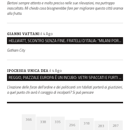
Bertoni sempre attento e molto preciso nelle sue rilevazioni, ma purtroppo
inascoltato. Mi chiedo cosa bisognerebbe fare per migliorare questa città oramai
alla frutta.
il 4 Ago
GIANNI VATTANI
HELLWATT, SCONTRO SENZA FINE. FRATELLI D’ITALIA: “MILANI PORTA DOCUMENTI, DE FRANCO INSULTI”
Gotham City
il 4 Ago
IPOCRISIA UNICA DEA
REGGIO, PIAZZALE EUROPA È UN INCUBO: VETRI SPACCATI E FURTI SULLE AUTO IN SOSTA
L'inazione delle forze dell'ordine e dei politicanti sm1dollati porterà ai giustizieri,
a quel punto chi avrà il coraggio di incolparli? Si può pensare
366
338
335
318
296
287
283