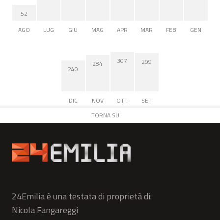
52
AGO
LUG
GIU
MAG
APR
MAR
FEB
GEN
307
299
284
240
DIC
NOV
OTT
SET
TORNA SU
24Emilia è una testata di proprietà di:
Nicola Fangareggi