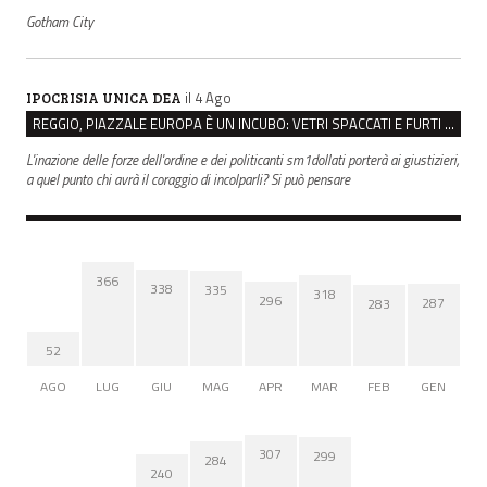
Gotham City
il 4 Ago
IPOCRISIA UNICA DEA
REGGIO, PIAZZALE EUROPA È UN INCUBO: VETRI SPACCATI E FURTI SULLE AUTO IN SOSTA
L'inazione delle forze dell'ordine e dei politicanti sm1dollati porterà ai giustizieri,
a quel punto chi avrà il coraggio di incolparli? Si può pensare
366
338
335
318
296
287
283
52
AGO
LUG
GIU
MAG
APR
MAR
FEB
GEN
307
299
284
240