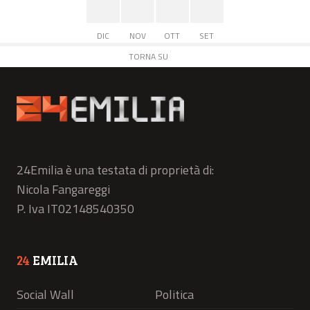
DIC
NOV
OTT
SET
TORNA SU
24Emilia è una testata di proprietà di:
Nicola Fangareggi
P. Iva IT02148540350
24
EMILIA
Social Wall
Politica