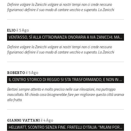
Definire volgare la Zanicchi volgare ai nostri tempi non ci crede nessuno
figuriamoci definire il suo modo di cantare vecchio e superato. La Zanicchi
il 5 Ago
ELIO
VENTASSO, SÌ ALLA CITTADINANZA ONORARIA A IVA ZANICCHI. MA BARGIACCHI: “È DI PESSIMO GUSTO”
Definire volgare la Zanicchi volgare ai nostri tempi non ci crede nessuno
figuriamoci definire il suo modo di cantare vecchio e superato. La Zanicchi
il 5 Ago
ROBERTO
IL CENTRO STORICO DI REGGIO SI STA TRASFORMANDO, E NON IN MEGLIO
Bertoni sempre attento e molto preciso nelle sue rilevazioni, ma purtroppo
inascoltato. Mi chiedo cosa bisognerebbe fare per migliorare questa città oramai
alla frutta.
il 4 Ago
GIANNI VATTANI
HELLWATT, SCONTRO SENZA FINE. FRATELLI D’ITALIA: “MILANI PORTA DOCUMENTI, DE FRANCO INSULTI”