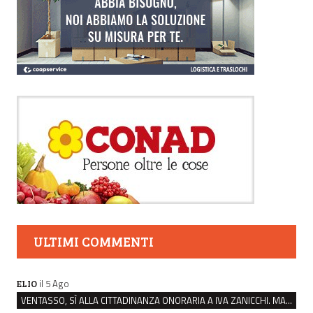
ULTIMI COMMENTI
il 5 Ago
ELIO
VENTASSO, SÌ ALLA CITTADINANZA ONORARIA A IVA ZANICCHI. MA BARGIACCHI: “È DI PESSIMO GUSTO”