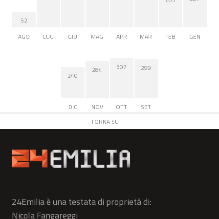
52
AGO
LUG
GIU
MAG
APR
MAR
FEB
GEN
307
299
284
240
DIC
NOV
OTT
SET
TORNA SU
24Emilia è una testata di proprietà di:
Nicola Fangareggi