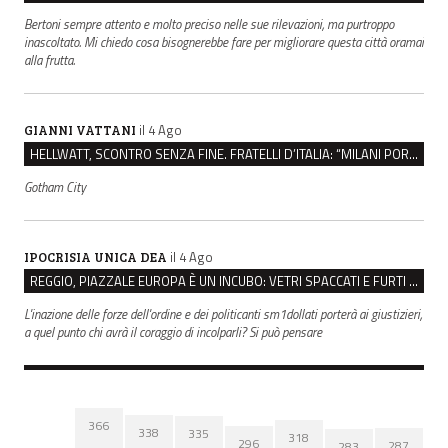
Bertoni sempre attento e molto preciso nelle sue rilevazioni, ma purtroppo
inascoltato. Mi chiedo cosa bisognerebbe fare per migliorare questa città oramai
alla frutta.
il 4 Ago
GIANNI VATTANI
HELLWATT, SCONTRO SENZA FINE. FRATELLI D’ITALIA: “MILANI PORTA DOCUMENTI, DE FRANCO INSULTI”
Gotham City
il 4 Ago
IPOCRISIA UNICA DEA
REGGIO, PIAZZALE EUROPA È UN INCUBO: VETRI SPACCATI E FURTI SULLE AUTO IN SOSTA
L'inazione delle forze dell'ordine e dei politicanti sm1dollati porterà ai giustizieri,
a quel punto chi avrà il coraggio di incolparli? Si può pensare
366
338
335
318
296
287
283