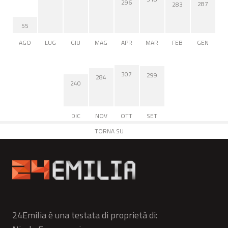
296
287
283
55
AGO
LUG
GIU
MAG
APR
MAR
FEB
GEN
307
299
284
240
DIC
NOV
OTT
SET
TORNA SU
24Emilia è una testata di proprietà di: