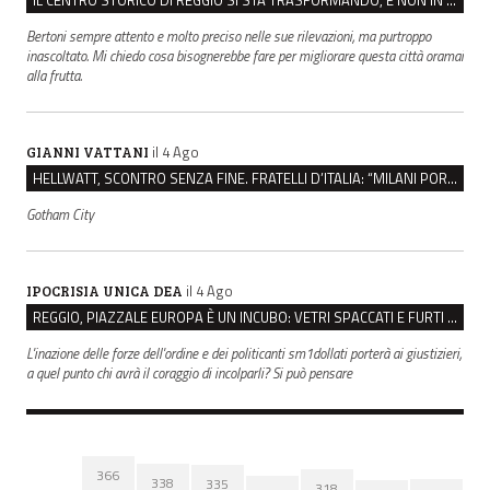
Bertoni sempre attento e molto preciso nelle sue rilevazioni, ma purtroppo
inascoltato. Mi chiedo cosa bisognerebbe fare per migliorare questa città oramai
alla frutta.
il 4 Ago
GIANNI VATTANI
HELLWATT, SCONTRO SENZA FINE. FRATELLI D’ITALIA: “MILANI PORTA DOCUMENTI, DE FRANCO INSULTI”
Gotham City
il 4 Ago
IPOCRISIA UNICA DEA
REGGIO, PIAZZALE EUROPA È UN INCUBO: VETRI SPACCATI E FURTI SULLE AUTO IN SOSTA
L'inazione delle forze dell'ordine e dei politicanti sm1dollati porterà ai giustizieri,
a quel punto chi avrà il coraggio di incolparli? Si può pensare
366
338
335
318