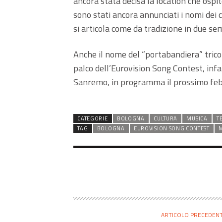
ancora stata decisa la location che ospi
sono stati ancora annunciati i nomi dei 
si articola come da tradizione in due sem
Anche il nome del “portabandiera” tricol
palco dell’Eurovision Song Contest, infatti
Sanremo, in programma il prossimo feb
CATEGORIE
BOLOGNA
CULTURA
MUSICA
T
TAG
BOLOGNA
EUROVISION SONG CONTEST
ARTICOLO PRECEDEN