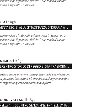
rede nessuno figuriamoci definire il suo modo di cantare
ecchio e superato. La Zanicchi
il 5 Ago
LIO
VENTASSO, SÌ ALLA CITTADINANZA ONORARIA A IVA ZANICCHI. MA BARGIACCHI: “È DI PESSIMO GUSTO”
efinire volgare la Zanicchi volgare ai nostri tempi non ci
rede nessuno figuriamoci definire il suo modo di cantare
ecchio e superato. La Zanicchi
il 5 Ago
OBERTO
IL CENTRO STORICO DI REGGIO SI STA TRASFORMANDO, E NON IN MEGLIO
ertoni sempre attento e molto preciso nelle sue rilevazioni,
a purtroppo inascoltato. Mi chiedo cosa bisognerebbe fare
er migliorare questa città oramai alla frutta.
il 4 Ago
IANNI VATTANI
HELLWATT, SCONTRO SENZA FINE. FRATELLI D’ITALIA: “MILANI PORTA DOCUMENTI, DE FRANCO INSULTI”