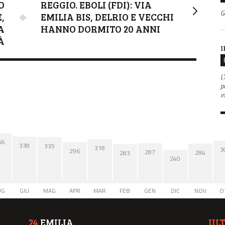
O
REGGIO. EBOLI (FDI): VIA
G
,
EMILIA BIS, DELRIO E VECCHI
A
HANNO DORMITO 20 ANNI
À
I
L'
po
i
66
338
335
318
3
296
287
284
283
240
UG
GIU
MAG
APR
MAR
FEB
GEN
DIC
NOV
O
24
EMILIA
UL