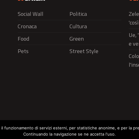
Social Wall
Politica
Zele
'cos
Cronaca
Cultura
Ue, 
Food
Green
e ve
Pets
Street Style
Colo
l'in
r il funzionamento di servizi esterni, per statistiche anonime, e per la pr
Continuando la navigazione se ne accetta l'uso.