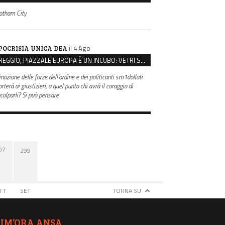
otham City
il 4 Ago
POCRISIA UNICA DEA
REGGIO, PIAZZALE EUROPA È UN INCUBO: VETRI SPACCATI E FURTI SULLE AUTO IN SOSTA
inazione delle forze dell'ordine e dei politicanti sm1dollati
rterà ai giustizieri, a quel punto chi avrà il coraggio di
ncolparli? Si può pensare
07
299
TT
SET
TORNA SU
TIM’ORA ANSA