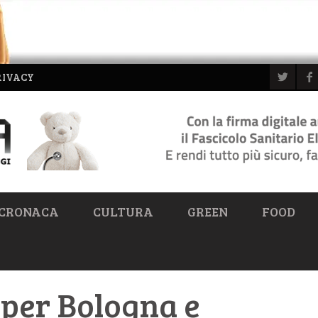
RIVACY
CRONACA
CULTURA
GREEN
FOOD
 per Bologna e