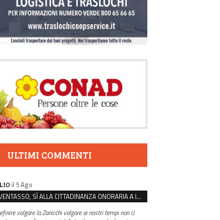
ULTIMI COMMENTI
il 5 Ago
LIO
VENTASSO, SÌ ALLA CITTADINANZA ONORARIA A IVA ZANICCHI. MA BARGIACCHI: “È DI PESSIMO GUSTO”
efinire volgare la Zanicchi volgare ai nostri tempi non ci