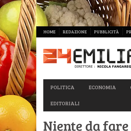
NAVIGAZIONE
HOME
REDAZIONE
PUBBLICITÀ
P
SECONDARIA
NAVIGAZIONE
POLITICA
ECONOMIA
PRIMARIA
EDITORIALI
Niente da fare