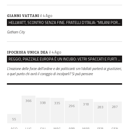
il 4 Ago
GIANNI VATTANI
HELLWATT, SCONTRO SENZA FINE. FRATELLI D’ITALIA: “MILANI PORTA DOCUMENTI, DE FRANCO INSULTI”
Gotham City
il 4 Ago
IPOCRISIA UNICA DEA
REGGIO, PIAZZALE EUROPA È UN INCUBO: VETRI SPACCATI E FURTI SULLE AUTO IN SOSTA
L'inazione delle forze dell'ordine e dei politicanti sm1dollati porterà ai giustizieri,
a quel punto chi avrà il coraggio di incolparli? Si può pensare
366
338
335
318
296
287
283
55
AGO
LUG
GIU
MAG
APR
MAR
FEB
GEN