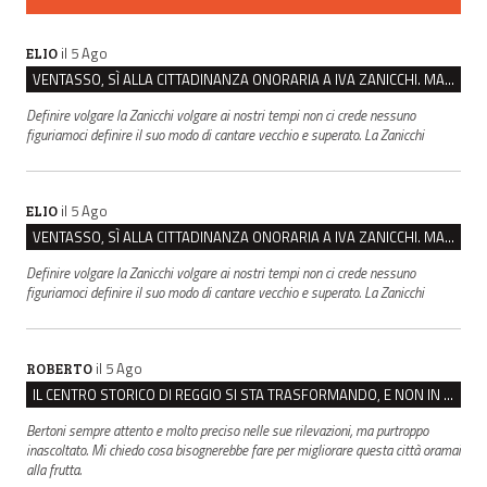
il 5 Ago
ELIO
VENTASSO, SÌ ALLA CITTADINANZA ONORARIA A IVA ZANICCHI. MA BARGIACCHI: “È DI PESSIMO GUSTO”
Definire volgare la Zanicchi volgare ai nostri tempi non ci crede nessuno
figuriamoci definire il suo modo di cantare vecchio e superato. La Zanicchi
il 5 Ago
ELIO
VENTASSO, SÌ ALLA CITTADINANZA ONORARIA A IVA ZANICCHI. MA BARGIACCHI: “È DI PESSIMO GUSTO”
Definire volgare la Zanicchi volgare ai nostri tempi non ci crede nessuno
figuriamoci definire il suo modo di cantare vecchio e superato. La Zanicchi
il 5 Ago
ROBERTO
IL CENTRO STORICO DI REGGIO SI STA TRASFORMANDO, E NON IN MEGLIO
Bertoni sempre attento e molto preciso nelle sue rilevazioni, ma purtroppo
inascoltato. Mi chiedo cosa bisognerebbe fare per migliorare questa città oramai
alla frutta.