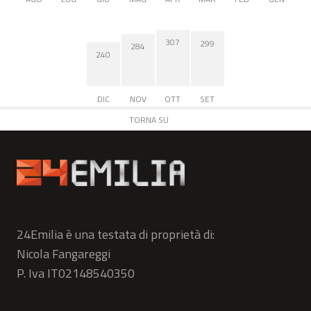
307
299
284
240
DIC
NOV
OTT
SET
TORNA SU
24Emilia è una testata di proprietà di:
Nicola Fangareggi
P. Iva IT02148540350