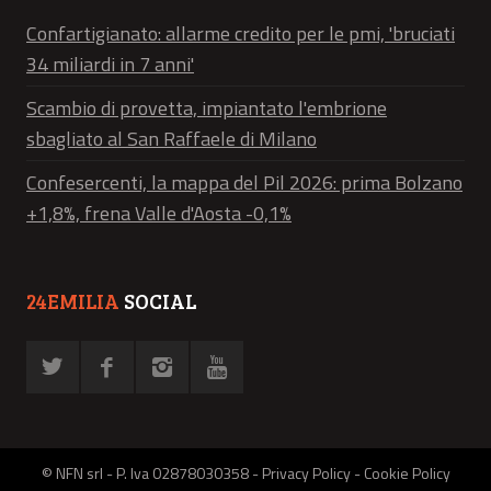
Confartigianato: allarme credito per le pmi, 'bruciati
34 miliardi in 7 anni'
Scambio di provetta, impiantato l'embrione
sbagliato al San Raffaele di Milano
Confesercenti, la mappa del Pil 2026: prima Bolzano
+1,8%, frena Valle d'Aosta -0,1%
24EMILIA
SOCIAL
© NFN srl - P. Iva 02878030358 -
Privacy Policy
-
Cookie Policy