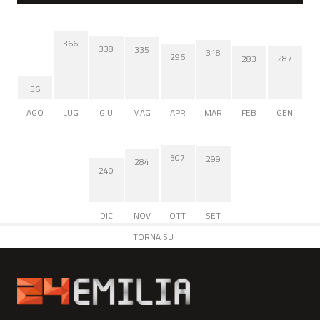
366
338
335
318
296
287
283
56
AGO
LUG
GIU
MAG
APR
MAR
FEB
GEN
307
299
284
240
DIC
NOV
OTT
SET
TORNA SU