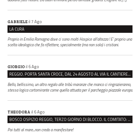
il 7 Ago
GABRIELE
LA CURA
Proprio in Emilia Romagna dove ci sono molti Hospice all’altezza ! E’ proprio una
scelta ideologica che fa riflettere, specialmente (ma non solo) i cristiani.
il 6 Ago
GIORGIO
REGGIO. PORTA SANTA CROCE, DAL 24 AGOSTO AL VIA IL CANTIERE PER IL NUOVO COLLETTORE FOGNARIO
Bello, bellissimo, un altro regalo alle tribù maranze che manco ci ringrazieranno,
stessa logica cortomirante come quella attuata per il parcheggio piazzale europa
il 6 Ago
THEODORA
BOSCO OSPIZIO REGGIO, TERZO GIORNO DI BLOCCO. IL COMITATO: “PRESIDIO FINO A VENERDÌ”
Poi tutti al mare...non credo a manifestare!