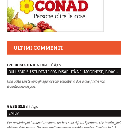
ULTIMI COMMENTI
il 8 Ago
IPOCRISIA UNICA DEA
BULLISMO SU STUDENTE CON DISABILITÀ NEL MODENESE, INDAGATI DUE RAGAZZI DI 16 ANNI
Una volta esistevano gli sganassoni educativi a due a due finché non
diventavano dispari.
il 7 Ago
GABRIELE
EMILIA
Per renderlo più "umano" troviamo anche i suoi difetti. Speriamo che in vita glieli
abbiano fatti notare. Da buon emiliano penso avrebbe gradito. Elogiare la […]