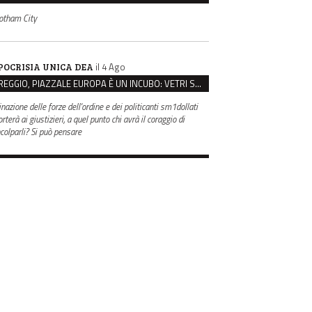
otham City
il 4 Ago
POCRISIA UNICA DEA
REGGIO, PIAZZALE EUROPA È UN INCUBO: VETRI SPACCATI E FURTI SULLE AUTO IN SOSTA
inazione delle forze dell'ordine e dei politicanti sm1dollati
rterà ai giustizieri, a quel punto chi avrà il coraggio di
ncolparli? Si può pensare