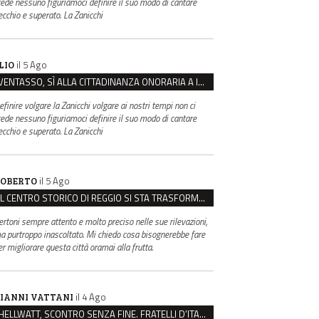
rede nessuno figuriamoci definire il suo modo di cantare
ecchio e superato. La Zanicchi
il 5 Ago
LIO
VENTASSO, SÌ ALLA CITTADINANZA ONORARIA A IVA ZANICCHI. MA BARGIACCHI: “È DI PESSIMO GUSTO”
efinire volgare la Zanicchi volgare ai nostri tempi non ci
rede nessuno figuriamoci definire il suo modo di cantare
ecchio e superato. La Zanicchi
il 5 Ago
OBERTO
IL CENTRO STORICO DI REGGIO SI STA TRASFORMANDO, E NON IN MEGLIO
ertoni sempre attento e molto preciso nelle sue rilevazioni,
a purtroppo inascoltato. Mi chiedo cosa bisognerebbe fare
er migliorare questa città oramai alla frutta.
il 4 Ago
IANNI VATTANI
HELLWATT, SCONTRO SENZA FINE. FRATELLI D’ITALIA: “MILANI PORTA DOCUMENTI, DE FRANCO INSULTI”