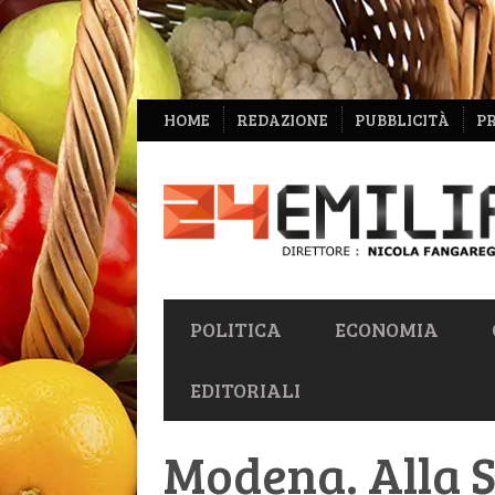
NAVIGAZIONE
HOME
REDAZIONE
PUBBLICITÀ
P
SECONDARIA
NAVIGAZIONE
POLITICA
ECONOMIA
PRIMARIA
EDITORIALI
Modena. Alla S