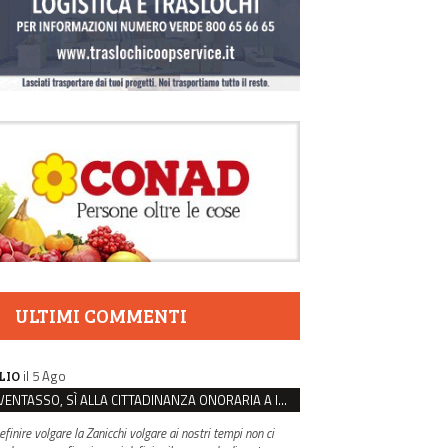
ULTIMI COMMENTI
il 5 Ago
LIO
VENTASSO, SÌ ALLA CITTADINANZA ONORARIA A IVA ZANICCHI. MA BARGIACCHI: “È DI PESSIMO GUSTO”
efinire volgare la Zanicchi volgare ai nostri tempi non ci