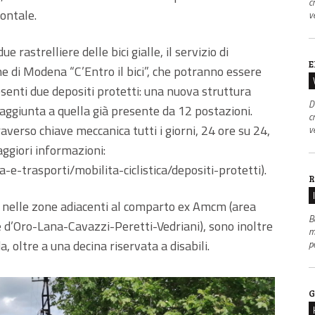
c
ontale.
v
 rastrelliere delle bici gialle, il servizio di
E
ne di Modena “C’Entro il bici”, che potranno essere
enti due depositi protetti: una nuova struttura
D
è aggiunta a quella già presente da 12 postazioni.
c
raverso chiave meccanica tutti i giorni, 24 ore su 24,
v
aggiori informazioni:
-trasporti/mobilita-ciclistica/depositi-protetti).
R
, nelle zone adiacenti al comparto ex Amcm (area
B
 d’Oro-Lana-Cavazzi-Peretti-Vedriani), sono inoltre
m
, oltre a una decina riservata a disabili.
p
G