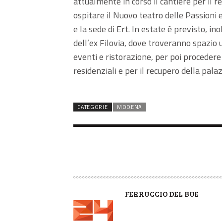
attualmente in corso il cantiere per il r
ospitare il Nuovo teatro delle Passioni e
e la sede di Ert. In estate è previsto, ino
dell’ex Filovia, dove troveranno spazio 
eventi e ristorazione, per poi procedere 
residenziali e per il recupero della pala
CATEGORIE
MODENA
A
FERRUCCIO DEL BUE
U
T