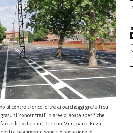
G
I
L'
po
i
 al centro storico, oltre ai parcheggi gratuiti su
ratuiti ‘concentrati’ in aree di sosta specifiche:
 l’area di Porta nord, Tien an Men, parco Enzo
0 posti a pagamento sono a disposizione al