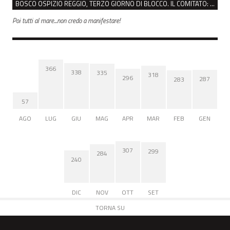
BOSCO OSPIZIO REGGIO, TERZO GIORNO DI BLOCCO. IL COMITATO: “PRESIDIO FINO A VENERDÌ”
Poi tutti al mare...non credo a manifestare!
366
338
335
318
296
287
283
57
AGO
LUG
GIU
MAG
APR
MAR
FEB
GEN
307
299
284
240
DIC
NOV
OTT
SET
TORNA SU