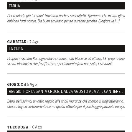
EMILIA
Per renderlo più "umano" troviamo anche i suoi difetti. Speriamo che in vita glieli
abbiano fatti notare. Da buon emiliano penso avrebbe gradito. Elogiare la […]
il 7 Ago
GABRIELE
LA CURA
Proprio in Emilia Romagna dove ci sono molti Hospice all’altezza ! E’ proprio una
scelta ideologica che fa riflettere, specialmente (ma non solo) i cristiani.
il 6 Ago
GIORGIO
REGGIO. PORTA SANTA CROCE, DAL 24 AGOSTO AL VIA IL CANTIERE PER IL NUOVO COLLETTORE FOGNARIO
Bello, bellissimo, un altro regalo alle tribù maranze che manco ci ringrazieranno,
stessa logica cortomirante come quella attuata per il parcheggio piazzale europa
il 6 Ago
THEODORA