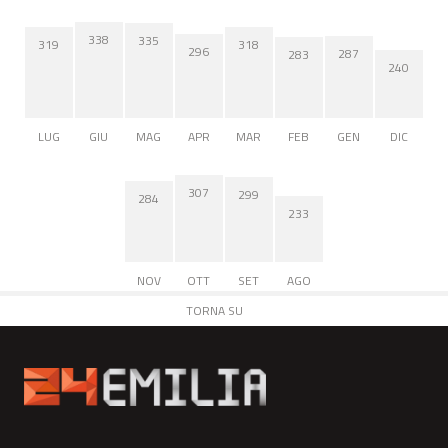
338
335
319
318
296
287
283
240
LUG
GIU
MAG
APR
MAR
FEB
GEN
DIC
307
299
284
233
NOV
OTT
SET
AGO
TORNA SU