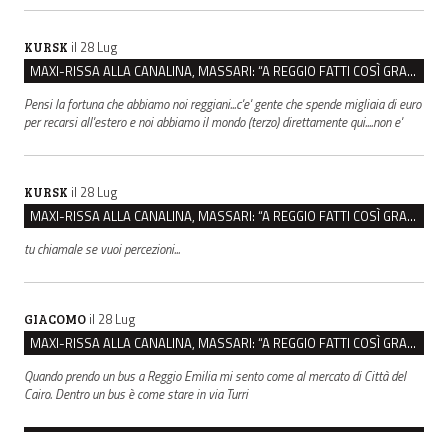
il 28 Lug
KURSK
MAXI-RISSA ALLA CANALINA, MASSARI: “A REGGIO FATTI COSÌ GRAVI NON DEVONO TROVARE SPAZIO”
Pensi la fortuna che abbiamo noi reggiani...c'e' gente che spende migliaia di euro
per recarsi all'estero e noi abbiamo il mondo (terzo) direttamente qui....non e'
il 28 Lug
KURSK
MAXI-RISSA ALLA CANALINA, MASSARI: “A REGGIO FATTI COSÌ GRAVI NON DEVONO TROVARE SPAZIO”
tu chiamale se vuoi percezioni...
il 28 Lug
GIACOMO
MAXI-RISSA ALLA CANALINA, MASSARI: “A REGGIO FATTI COSÌ GRAVI NON DEVONO TROVARE SPAZIO”
Quando prendo un bus a Reggio Emilia mi sento come al mercato di Città del
Cairo. Dentro un bus è come stare in via Turri