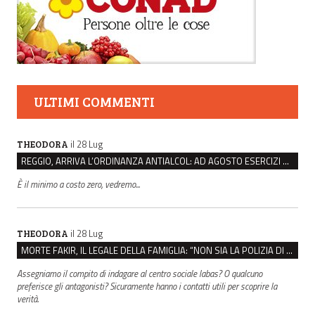
ULTIMI COMMENTI
il 28 Lug
THEODORA
REGGIO, ARRIVA L’ORDINANZA ANTIALCOL: AD AGOSTO ESERCIZI DI VICINATO CHIUSI DALLE 22 ALLE 6
È il minimo a costo zero, vedremo...
il 28 Lug
THEODORA
MORTE FAKIR, IL LEGALE DELLA FAMIGLIA: “NON SIA LA POLIZIA DI STATO A INDAGARE”
Assegniamo il compito di indagare al centro sociale labas? O qualcuno
preferisce gli antagonisti? Sicuramente hanno i contatti utili per scoprire la
verità.