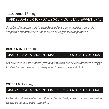
il 27 Lug
THEODORA
PARK ZUCCHI E IL RITORNO ALLE ORIGINI DOPO LA DISAVVENTURA CON REGGIO EMILIA PARCHEGGI
Sarebbe utile sapere a chi fa capo Reggio Park o sono maliziosa se il mio
sospetto è orientato verso una in.house della galassia cooperativa?
il 27 Lug
BENIAMINO
MAXI-RISSA ALLA CANALINA, MASSARI: “A REGGIO FATTI COSÌ GRAVI NON DEVONO TROVARE SPAZIO”
Ma dove vive questo sindaco, fatti di questo tipo non devono accadere a Reggio
Emilia? Mio caro sindaco, sino a quando la sinistra sta dalla […]
il 27 Lug
WILLIAM
MAXI-RISSA ALLA CANALINA, MASSARI: “A REGGIO FATTI COSÌ GRAVI NON DEVONO TROVARE SPAZIO”
Ha bè... il sindaco c'è allora, è tutti dite che non ha il pensiero per la sua città!! ma
ciò che è successo alla stazione […]