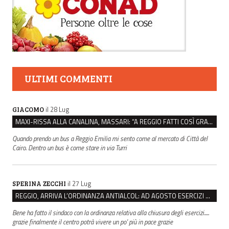
ULTIMI COMMENTI
il 28 Lug
GIACOMO
MAXI-RISSA ALLA CANALINA, MASSARI: “A REGGIO FATTI COSÌ GRAVI NON DEVONO TROVARE SPAZIO”
Quando prendo un bus a Reggio Emilia mi sento come al mercato di Città del
Cairo. Dentro un bus è come stare in via Turri
il 27 Lug
SPERINA ZECCHI
REGGIO, ARRIVA L’ORDINANZA ANTIALCOL: AD AGOSTO ESERCIZI DI VICINATO CHIUSI DALLE 22 ALLE 6
Bene ha fatto il sindaco con la ordinanza relativa alla chiusura degli esercizi.....
grazie finalmente il centro potrà vivere un po' più in pace grazie