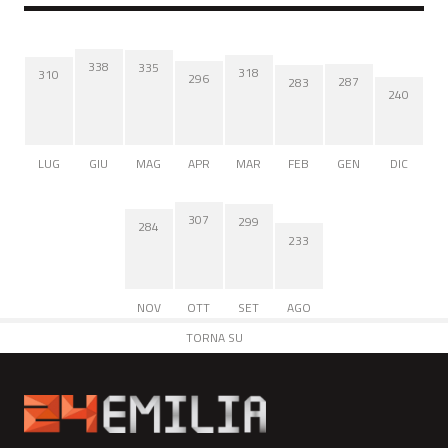
338
335
318
310
296
287
283
240
LUG
GIU
MAG
APR
MAR
FEB
GEN
DIC
307
299
284
233
NOV
OTT
SET
AGO
TORNA SU