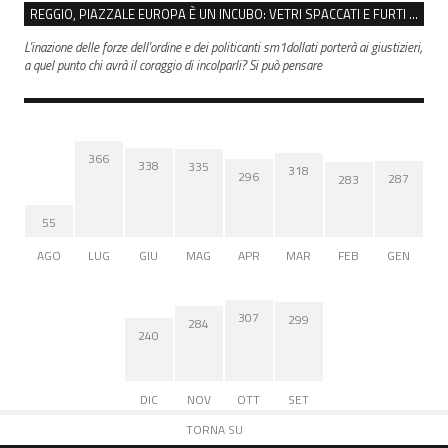
REGGIO, PIAZZALE EUROPA È UN INCUBO: VETRI SPACCATI E FURTI SULLE AUTO IN SOSTA
L'inazione delle forze dell'ordine e dei politicanti sm1dollati porterà ai giustizieri,
a quel punto chi avrà il coraggio di incolparli? Si può pensare
366
338
335
318
296
287
283
55
AGO
LUG
GIU
MAG
APR
MAR
FEB
GEN
307
299
284
240
DIC
NOV
OTT
SET
TORNA SU