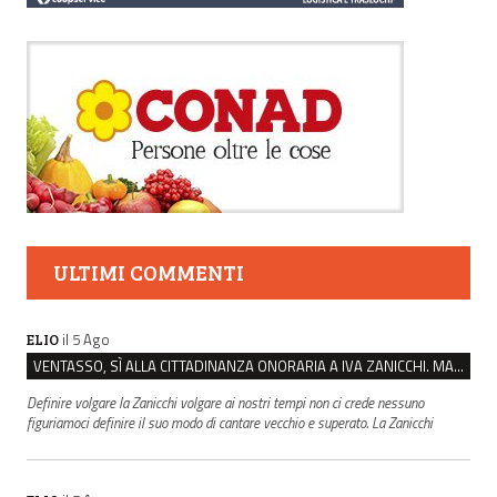
ULTIMI COMMENTI
il 5 Ago
ELIO
VENTASSO, SÌ ALLA CITTADINANZA ONORARIA A IVA ZANICCHI. MA BARGIACCHI: “È DI PESSIMO GUSTO”
Definire volgare la Zanicchi volgare ai nostri tempi non ci crede nessuno
figuriamoci definire il suo modo di cantare vecchio e superato. La Zanicchi