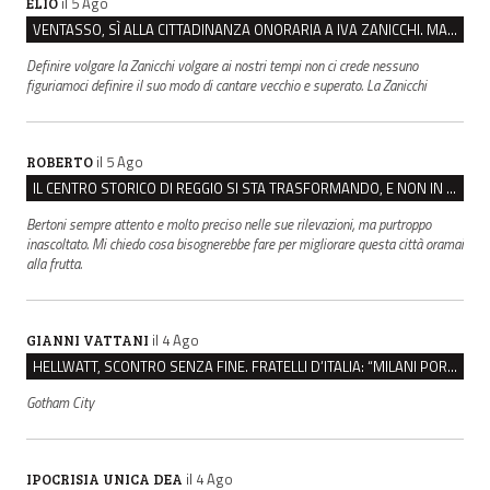
il 5 Ago
ELIO
VENTASSO, SÌ ALLA CITTADINANZA ONORARIA A IVA ZANICCHI. MA BARGIACCHI: “È DI PESSIMO GUSTO”
Definire volgare la Zanicchi volgare ai nostri tempi non ci crede nessuno
figuriamoci definire il suo modo di cantare vecchio e superato. La Zanicchi
il 5 Ago
ROBERTO
IL CENTRO STORICO DI REGGIO SI STA TRASFORMANDO, E NON IN MEGLIO
Bertoni sempre attento e molto preciso nelle sue rilevazioni, ma purtroppo
inascoltato. Mi chiedo cosa bisognerebbe fare per migliorare questa città oramai
alla frutta.
il 4 Ago
GIANNI VATTANI
HELLWATT, SCONTRO SENZA FINE. FRATELLI D’ITALIA: “MILANI PORTA DOCUMENTI, DE FRANCO INSULTI”
Gotham City
il 4 Ago
IPOCRISIA UNICA DEA