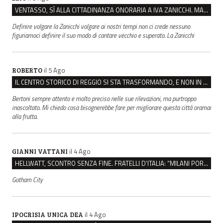
VENTASSO, SÌ ALLA CITTADINANZA ONORARIA A IVA ZANICCHI. MA BARGIACCHI: “È DI PESSIMO GUSTO”
Definire volgare la Zanicchi volgare ai nostri tempi non ci crede nessuno
figuriamoci definire il suo modo di cantare vecchio e superato. La Zanicchi
il 5 Ago
ROBERTO
IL CENTRO STORICO DI REGGIO SI STA TRASFORMANDO, E NON IN MEGLIO
Bertoni sempre attento e molto preciso nelle sue rilevazioni, ma purtroppo
inascoltato. Mi chiedo cosa bisognerebbe fare per migliorare questa città oramai
alla frutta.
il 4 Ago
GIANNI VATTANI
HELLWATT, SCONTRO SENZA FINE. FRATELLI D’ITALIA: “MILANI PORTA DOCUMENTI, DE FRANCO INSULTI”
Gotham City
il 4 Ago
IPOCRISIA UNICA DEA