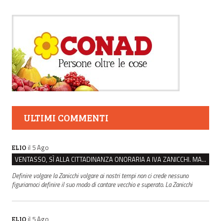
ULTIMI COMMENTI
il 5 Ago
ELIO
VENTASSO, SÌ ALLA CITTADINANZA ONORARIA A IVA ZANICCHI. MA BARGIACCHI: “È DI PESSIMO GUSTO”
Definire volgare la Zanicchi volgare ai nostri tempi non ci crede nessuno
figuriamoci definire il suo modo di cantare vecchio e superato. La Zanicchi
il 5 Ago
ELIO