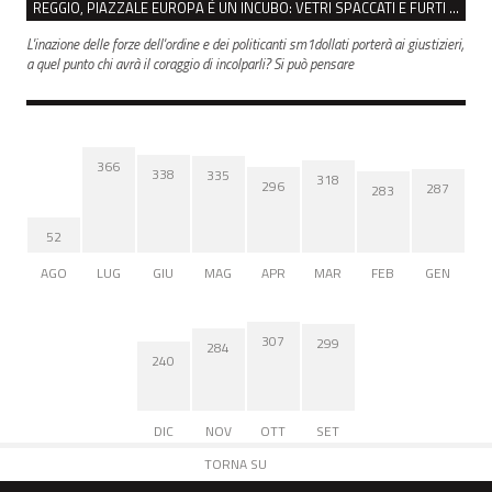
REGGIO, PIAZZALE EUROPA È UN INCUBO: VETRI SPACCATI E FURTI SULLE AUTO IN SOSTA
L'inazione delle forze dell'ordine e dei politicanti sm1dollati porterà ai giustizieri,
a quel punto chi avrà il coraggio di incolparli? Si può pensare
366
338
335
318
296
287
283
52
AGO
LUG
GIU
MAG
APR
MAR
FEB
GEN
307
299
284
240
DIC
NOV
OTT
SET
TORNA SU