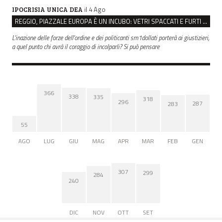
il 4 Ago
IPOCRISIA UNICA DEA
REGGIO, PIAZZALE EUROPA È UN INCUBO: VETRI SPACCATI E FURTI SULLE AUTO IN SOSTA
L'inazione delle forze dell'ordine e dei politicanti sm1dollati porterà ai giustizieri,
a quel punto chi avrà il coraggio di incolparli? Si può pensare
366
338
335
318
296
287
283
55
AGO
LUG
GIU
MAG
APR
MAR
FEB
GEN
307
299
284
240
DIC
NOV
OTT
SET