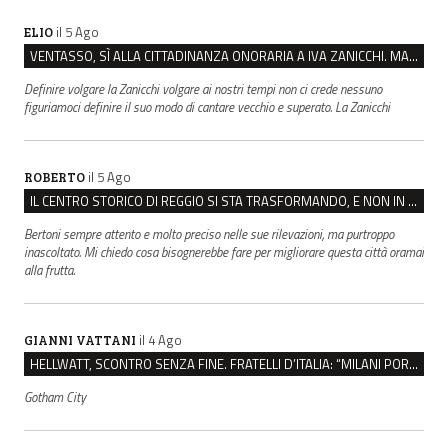
il 5 Ago
ELIO
VENTASSO, SÌ ALLA CITTADINANZA ONORARIA A IVA ZANICCHI. MA BARGIACCHI: “È DI PESSIMO GUSTO”
Definire volgare la Zanicchi volgare ai nostri tempi non ci crede nessuno
figuriamoci definire il suo modo di cantare vecchio e superato. La Zanicchi
il 5 Ago
ROBERTO
IL CENTRO STORICO DI REGGIO SI STA TRASFORMANDO, E NON IN MEGLIO
Bertoni sempre attento e molto preciso nelle sue rilevazioni, ma purtroppo
inascoltato. Mi chiedo cosa bisognerebbe fare per migliorare questa città oramai
alla frutta.
il 4 Ago
GIANNI VATTANI
HELLWATT, SCONTRO SENZA FINE. FRATELLI D’ITALIA: “MILANI PORTA DOCUMENTI, DE FRANCO INSULTI”
Gotham City