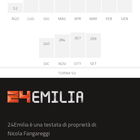
52
AGO
LUG
GIU
MAG
APR
MAR
FEB
GEN
307
299
284
240
DIC
NOV
OTT
SET
TORNA SU
24Emilia è una testata di proprietà di:
Nicola Fangareggi