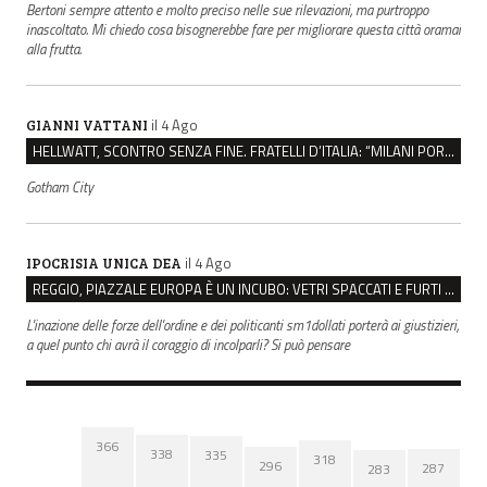
Bertoni sempre attento e molto preciso nelle sue rilevazioni, ma purtroppo
inascoltato. Mi chiedo cosa bisognerebbe fare per migliorare questa città oramai
alla frutta.
il 4 Ago
GIANNI VATTANI
HELLWATT, SCONTRO SENZA FINE. FRATELLI D’ITALIA: “MILANI PORTA DOCUMENTI, DE FRANCO INSULTI”
Gotham City
il 4 Ago
IPOCRISIA UNICA DEA
REGGIO, PIAZZALE EUROPA È UN INCUBO: VETRI SPACCATI E FURTI SULLE AUTO IN SOSTA
L'inazione delle forze dell'ordine e dei politicanti sm1dollati porterà ai giustizieri,
a quel punto chi avrà il coraggio di incolparli? Si può pensare
366
338
335
318
296
287
283