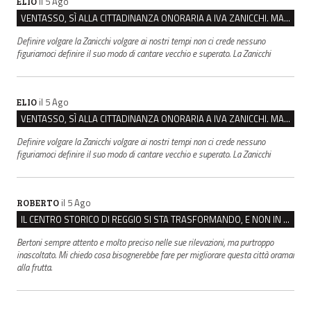
il 5 Ago
ELIO
VENTASSO, SÌ ALLA CITTADINANZA ONORARIA A IVA ZANICCHI. MA BARGIACCHI: “È DI PESSIMO GUSTO”
Definire volgare la Zanicchi volgare ai nostri tempi non ci crede nessuno
figuriamoci definire il suo modo di cantare vecchio e superato. La Zanicchi
il 5 Ago
ELIO
VENTASSO, SÌ ALLA CITTADINANZA ONORARIA A IVA ZANICCHI. MA BARGIACCHI: “È DI PESSIMO GUSTO”
Definire volgare la Zanicchi volgare ai nostri tempi non ci crede nessuno
figuriamoci definire il suo modo di cantare vecchio e superato. La Zanicchi
il 5 Ago
ROBERTO
IL CENTRO STORICO DI REGGIO SI STA TRASFORMANDO, E NON IN MEGLIO
Bertoni sempre attento e molto preciso nelle sue rilevazioni, ma purtroppo
inascoltato. Mi chiedo cosa bisognerebbe fare per migliorare questa città oramai
alla frutta.