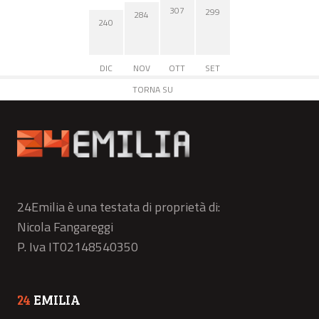
307
299
284
240
DIC
NOV
OTT
SET
TORNA SU
24Emilia è una testata di proprietà di:
Nicola Fangareggi
P. Iva IT02148540350
24
EMILIA