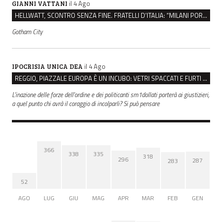
il 4 Ago
GIANNI VATTANI
HELLWATT, SCONTRO SENZA FINE. FRATELLI D’ITALIA: “MILANI PORTA DOCUMENTI, DE FRANCO INSULTI”
Gotham City
il 4 Ago
IPOCRISIA UNICA DEA
REGGIO, PIAZZALE EUROPA È UN INCUBO: VETRI SPACCATI E FURTI SULLE AUTO IN SOSTA
L'inazione delle forze dell'ordine e dei politicanti sm1dollati porterà ai giustizieri,
a quel punto chi avrà il coraggio di incolparli? Si può pensare
366
338
335
318
296
287
283
52
AGO
LUG
GIU
MAG
APR
MAR
FEB
GEN