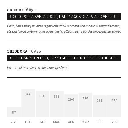
il 6 Ago
GIORGIO
REGGIO. PORTA SANTA CROCE, DAL 24 AGOSTO AL VIA IL CANTIERE PER IL NUOVO COLLETTORE FOGNARIO
Bello, bellissimo, un altro regalo alle tribù maranze che manco ci ringrazieranno,
stessa logica cortomirante come quella attuata per il parcheggio piazzale europa
il 6 Ago
THEODORA
BOSCO OSPIZIO REGGIO, TERZO GIORNO DI BLOCCO. IL COMITATO: “PRESIDIO FINO A VENERDÌ”
Poi tutti al mare...non credo a manifestare!
366
338
335
318
296
287
283
57
AGO
LUG
GIU
MAG
APR
MAR
FEB
GEN