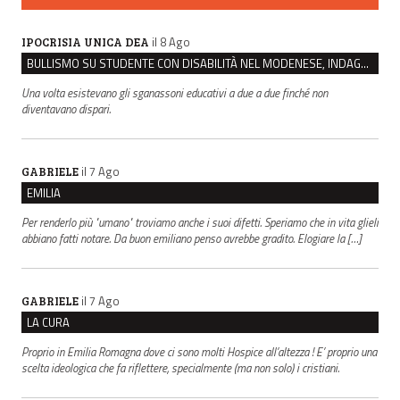
il 8 Ago
IPOCRISIA UNICA DEA
BULLISMO SU STUDENTE CON DISABILITÀ NEL MODENESE, INDAGATI DUE RAGAZZI DI 16 ANNI
Una volta esistevano gli sganassoni educativi a due a due finché non
diventavano dispari.
il 7 Ago
GABRIELE
EMILIA
Per renderlo più "umano" troviamo anche i suoi difetti. Speriamo che in vita glieli
abbiano fatti notare. Da buon emiliano penso avrebbe gradito. Elogiare la […]
il 7 Ago
GABRIELE
LA CURA
Proprio in Emilia Romagna dove ci sono molti Hospice all’altezza ! E’ proprio una
scelta ideologica che fa riflettere, specialmente (ma non solo) i cristiani.