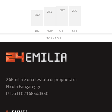
307
299
284
240
DIC
NOV
OTT
SET
TORNA SU
24Emilia è una testata di proprietà di:
Nicola Fangareggi
P. Iva IT02148540350
24
EMILIA